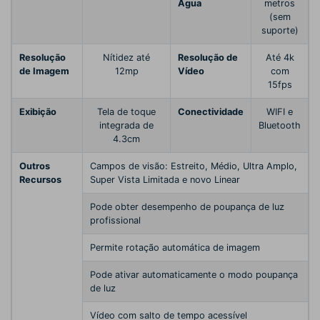
Água
metros
(sem
suporte)
Resolução
Nítidez até
Resolução de
Até 4k
de Imagem
12mp
Vídeo
com
15fps
Exibição
Tela de toque
Conectividade
WIFI e
integrada de
Bluetooth
4.3cm
Outros
Campos de visão: Estreito, Médio, Ultra Amplo,
Recursos
Super Vista Limitada e novo Linear
Pode obter desempenho de poupança de luz
profissional
Permite rotação automática de imagem
Pode ativar automaticamente o modo poupança
de luz
Vídeo com salto de tempo acessível