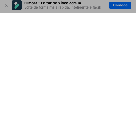
Filmora – Editor de Vídeo com IA
Comece
Edite de forma mais rápida, inteligente e fácil!
Produtos Maravilhosos
Wondershare
Explore IA
Centro de Ajuda