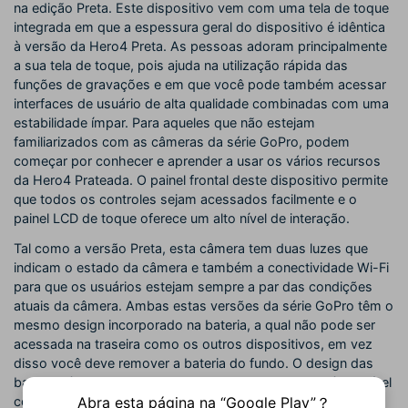
na edição Preta. Este dispositivo vem com uma tela de toque
integrada em que a espessura geral do dispositivo é idêntica
à versão da Hero4 Preta. As pessoas adoram principalmente
a sua tela de toque, pois ajuda na utilização rápida das
funções de gravações e em que você pode também acessar
interfaces de usuário de alta qualidade combinadas com uma
estabilidade ímpar. Para aqueles que não estejam
familiarizados com as câmeras da série GoPro, podem
começar por conhecer e aprender a usar os vários recursos
da Hero4 Prateada. O painel frontal deste dispositivo permite
que todos os controles sejam acessados facilmente e o
painel LCD de toque oferece um alto nível de interação.
Tal como a versão Preta, esta câmera tem duas luzes que
indicam o estado da câmera e também a conectividade Wi-Fi
para que os usuários estejam sempre a par das condições
atuais da câmera. Ambas estas versões da série GoPro têm o
mesmo design incorporado na bateria, a qual não pode ser
acessada na traseira como os outros dispositivos, em vez
disso você deve remover a bateria do fundo. O design das
baterias é totalmente novo, o que significa que não é possível
Abra esta página na “Google Play”？
conectar as baterias do seu dispositivo HERO antigo nesta