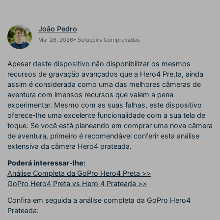
Buscar
Enciclopédia de Vídeo
Inspire-se com Filmora
João Pedro
Aprenda os termos técnicos
Encontre aqui o que outros
Programa de afiliados
Mar 26, 2026• Soluções Comprovadas
de edição de vídeo
usuários criam com o Filmora
Acesse parcerias de nível
empresarial
Apesar deste dispositivo não disponibilizar os mesmos
recursos de gravação avançados que a Hero4 Pre,ta, ainda
Hub de Criadores
Efeitos Especiais DIY
Suporte
assim é considerada como uma das melhores câmeras de
Mostre sua criatividade
Crie efeitos de vídeo
aventura com imensos recursos que valem a pena
Saiba mais
ilimitada com o Hub de
profissionais por conta própria
experimentar. Mesmo com as suas falhas, este dispositivo
Criadores
oferece-lhe uma excelente funcionalidade com a sua tela de
toque. Se você está planeando em comprar uma nova câmera
Comunidade
de aventura, primeiro é recomendável conferir esta análise
extensiva da câmera Hero4 prateada.
Blog
Poderá interessar-lhe:
Análise Completa da GoPro Hero4 Preta >>
GoPro Hero4 Preta vs Hero 4 Prateada >>
Confira em seguida a análise completa da GoPro Hero4
Prateada: