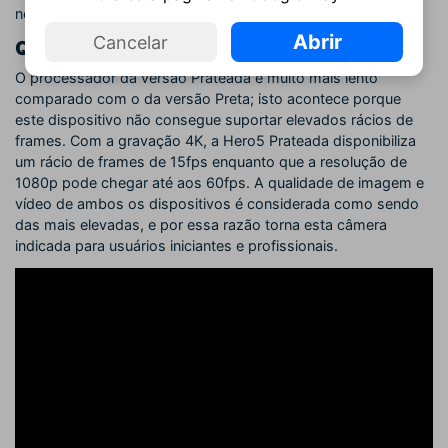
nova câmera.
Abrir
Cancelar
Qualidade de Vídeo e Áudio:
O processador da versão Prateada é muito mais lento
comparado com o da versão Preta; isto acontece porque
este dispositivo não consegue suportar elevados rácios de
frames. Com a gravação 4K, a Hero5 Prateada disponibiliza
um rácio de frames de 15fps enquanto que a resolução de
1080p pode chegar até aos 60fps. A qualidade de imagem e
vídeo de ambos os dispositivos é considerada como sendo
das mais elevadas, e por essa razão torna esta câmera
indicada para usuários iniciantes e profissionais.