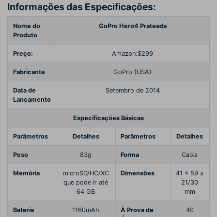
Informações das Especificações:
Nome do
GoPro Hero4 Prateada
Produto
Preço:
Amazon:$299
Fabricante
GoPro (USA)
Data de
Setembro de 2014
Lançamento
Especificações Básicas
Parâmetros
Detalhes
Parâmetros
Detalhes
Peso
83g
Forma
Caixa
Memória
microSD/HC/XC
Dimensões
41 x 59 x
que pode ir até
21/30
64 GB
mm
Bateria
1160mAh
À Prova de
40