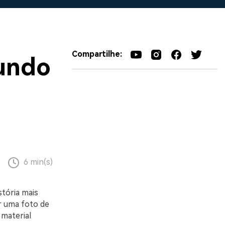
Compartilhe:
fundo
6 min(s)
stória mais
r uma foto de
material