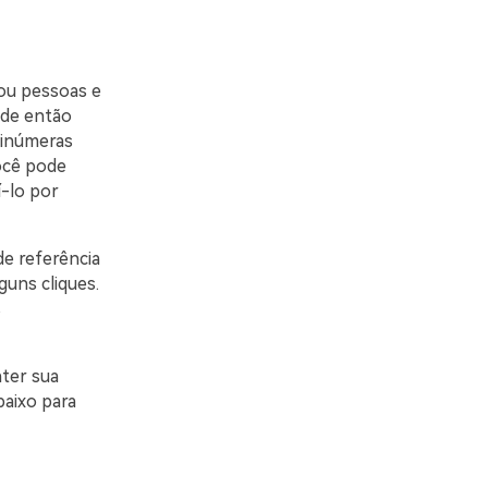
 ou pessoas e
ode então
 inúmeras
Você pode
í-lo por
de referência
uns cliques.
s
ter sua
baixo para