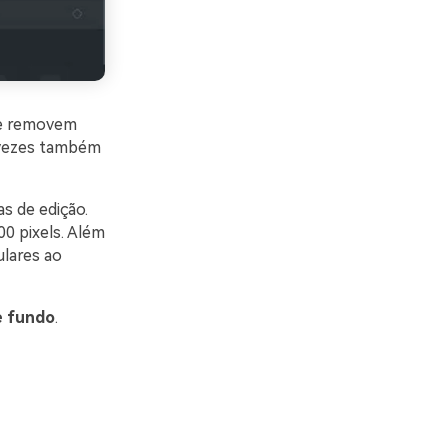
e removem
 vezes também
s de edição.
0 pixels. Além
ulares ao
e fundo
.