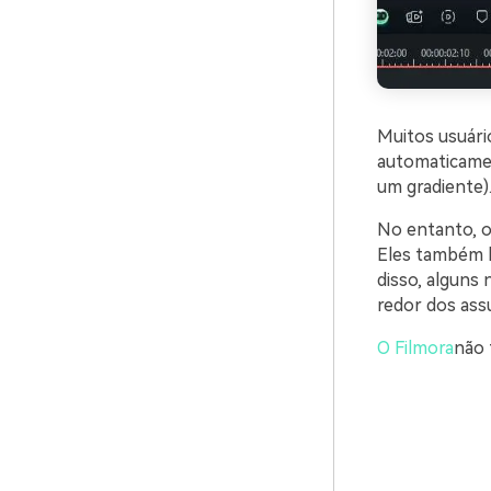
Muitos usuár
automaticamen
um gradiente)
No entanto, o
Eles também l
disso, alguns
redor dos ass
O Filmora
não 