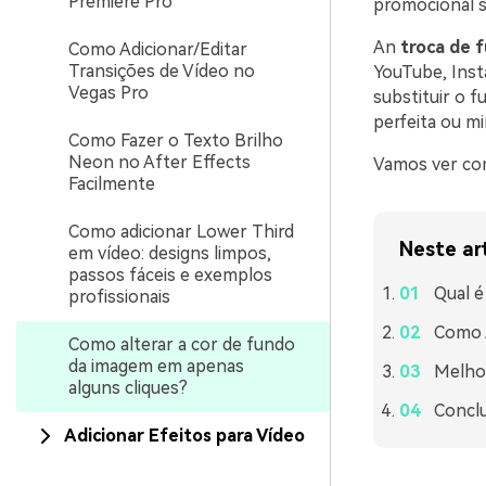
Premiere Pro
promocional s
An
troca de 
Como Adicionar/Editar
Transições de Vídeo no
YouTube, Inst
Vegas Pro
substituir o 
perfeita ou mi
Como Fazer o Texto Brilho
Neon no After Effects
Vamos ver co
Facilmente
Como adicionar Lower Third
Neste ar
em vídeo: designs limpos,
passos fáceis e exemplos
Qual é
profissionais
Como A
Como alterar a cor de fundo
da imagem em apenas
Melhor
alguns cliques?
Concl
Adicionar Efeitos para Vídeo