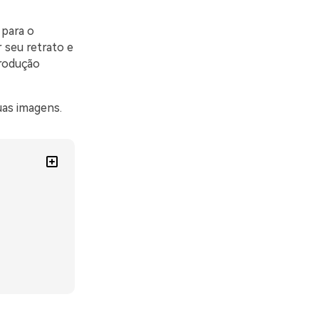
 para o
 seu retrato e
trodução
uas imagens.