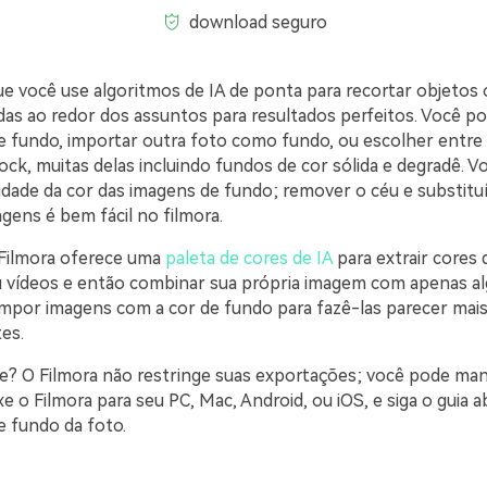
download seguro
ue você use algoritmos de IA de ponta para recortar objetos
rdas ao redor dos assuntos para resultados perfeitos. Você p
e fundo, importar outra foto como fundo, ou escolher entre
ock, muitas delas incluindo fundos de cor sólida e degradê. 
cidade da cor das imagens de fundo; remover o céu e substitu
gens é bem fácil no filmora.
 Filmora oferece uma
paleta de cores de IA
para extrair cores 
 vídeos e então combinar sua própria imagem com apenas alg
por imagens com a cor de fundo para fazê-las parecer mai
es.
e? O Filmora não restringe suas exportações; você pode man
xe o Filmora para seu PC, Mac, Android, ou iOS, e siga o guia a
e fundo da foto.