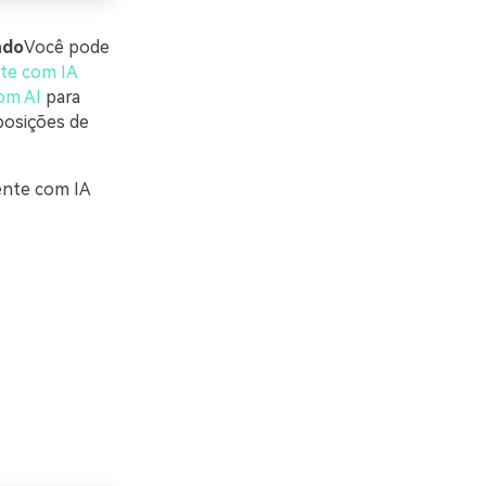
ndo
Você pode
nte com IA
om AI
para
eposições de
ente com IA