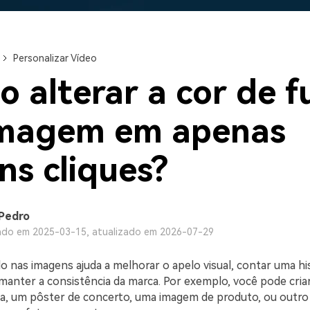
Ver todos os produtos
Teste Grátis
Teste Grátis
Teste Grátis
Personalizar Vídeo
 alterar a cor de 
imagem em apenas
ns cliques?
Pedro
ado em 2025-03-15, atualizado em 2026-07-29
o nas imagens ajuda a melhorar o apelo visual, contar uma hi
manter a consistência da marca. Por exemplo, você pode cria
a, um pôster de concerto, uma imagem de produto, ou outro 