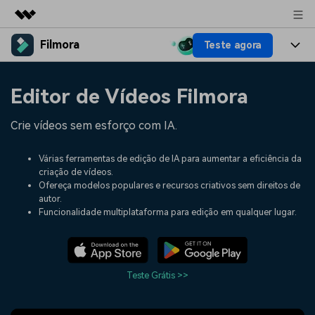
Filmora
Teste agora
Produtos em destaque
Criatividade digital com IA generativa
Produtos
Negócios
Editor de Vídeos Filmora
Utilitários
Visão geral
Plataformas
IA
Sobre nós
Crie vídeos sem esforço com IA.
Soluções
Funcionalidades
Vídeo/Imagem
Soluções
Sala de imprensa
Várias ferramentas de edição de IA para aumentar a eficiência da
Recursos criativos
criação de vídeos.
Áudio
Filmora para
Recursos
Ofereça modelos populares e recursos criativos sem direitos de
Loja
autor.
Textos
Criar
Funcionalidade multiplataforma para edição em qualquer lugar.
Central de ajuda
Suporte
Prompts de Vídeo
Tendências de Vídeo
Mais de 100 prompts
Descubra as 10 principais
Preços
Entrar
populares para gerar vídeos
tendências de marketing de
Teste Grátis >>
Fale conosco
Histórias de clientes
semelhantes em segundos
vídeo em 2025
Estamos aqui para ajudar
Veja como nossos clientes
alcançam sucesso