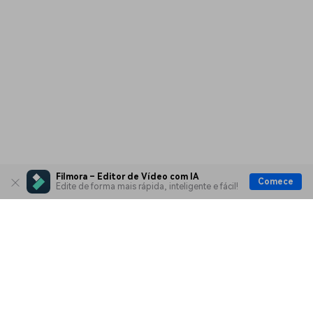
Filmora – Editor de Vídeo com IA
Comece
Edite de forma mais rápida, inteligente e fácil!
Produtos Maravilhosos
Wondershare
Explore IA