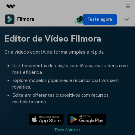
Filmora
Teste agora
Produtos em destaque
Criatividade digital com IA generativa
Produtos
Negócios
Editor de Vídeo Filmora
Utilitários
Visão geral
Plataformas
IA
Sobre nós
Crie vídeos com IA de forma simples e rápida.
Soluções
Funcionalidades
Vídeo/Imagem
Soluções
Sala de imprensa
Use ferramentas de edição com IA para criar vídeos com
Recursos criativos
mais eficiência.
Áudio
Filmora para
Recursos
Loja
Explore modelos populares e recursos criativos sem
royalties.
Textos
Criar
Central de ajuda
Suporte
Edite em diferentes dispositivos com recursos
multiplataforma.
Prompts de Vídeo
Tendências de Vídeo
Mais de 100 prompts
Descubra as 10 principais
Preços
Entrar
populares para gerar vídeos
tendências de marketing de
Fale conosco
Histórias de clientes
semelhantes em segundos
vídeo em 2025
Estamos aqui para ajudar
Veja como nossos clientes
Teste Grátis >>
alcançam sucesso