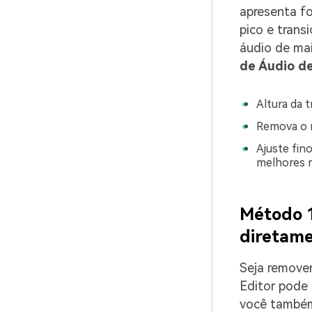
apresenta f
pico e trans
áudio de ma
de Áudio de
Altura da t
Remova o 
Ajuste fin
melhores r
Método 1
diretam
Seja removen
Editor pode 
você também 