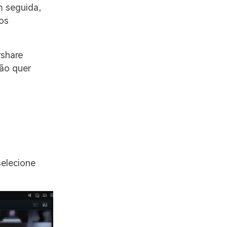
m seguida,
os
rshare
não quer
selecione