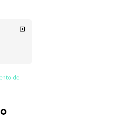
mento de
 o