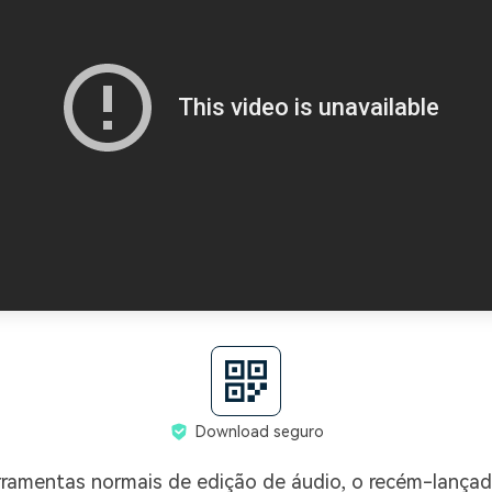
Download seguro
rramentas normais de edição de áudio, o recém-lançad