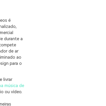
eos é
nalizado,
mercial
de durante a
u compete
dor de ar
liminado ao
sign para o
livrar
ma música de
o ou vídeo.
neiras