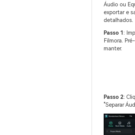
Áudio ou Equ
exportar e s
detalhados.
Passo 1
: Im
Filmora. Pré
manter.
Passo 2
: Cl
"Separar Áud