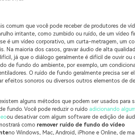
is comum que você pode receber de produtores de víd
rulho irritante, como zumbido ou ruído, de um vídeo fi
se é um vídeo corporativo, um curta-metragem, um co
is. Na maioria dos casos, gravar áudio de alta qualida
ifícil, já que o diálogo geralmente é difícil de ouvir o
do de fundo do ambiente, por exemplo, um condiciona
ntiladores. O ruído de fundo geralmente precisa ser e
ar efeitos sonoros ou diversos outros elementos de de
existem alguns métodos que podem ser usados para se 
de fundo. Você pode reduzir o ruído
adicionando algu
deo
ou desativar com algum software de edição de áudi
 mostrará como
remover ruído de fundo do vídeo
nte
no Windows, Mac, Android, iPhone e Online, de ma