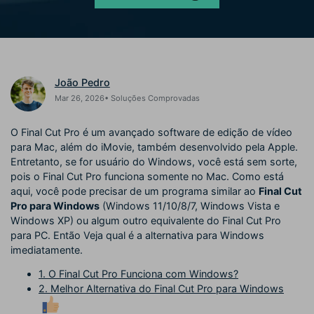
Buscar
Enciclopédia de Vídeo
Inspire-se com Filmora
Aprenda os termos técnicos
Encontre aqui o que outros
Programa de afiliados
de edição de vídeo
usuários criam com o Filmora
Acesse parcerias de nível
empresarial
João Pedro
Mar 26, 2026• Soluções Comprovadas
Hub de Criadores
Efeitos Especiais DIY
Suporte
Mostre sua criatividade
Crie efeitos de vídeo
O Final Cut Pro é um avançado software de edição de vídeo
Saiba mais
ilimitada com o Hub de
profissionais por conta própria
para Mac, além do iMovie, também desenvolvido pela Apple.
Criadores
Entretanto, se for usuário do Windows, você está sem sorte,
pois o Final Cut Pro funciona somente no Mac. Como está
Comunidade
aqui, você pode precisar de um programa similar ao
Final Cut
Pro para Windows
(Windows 11/10/8/7, Windows Vista e
Blog
Windows XP) ou algum outro equivalente do Final Cut Pro
para PC. Então Veja qual é a alternativa para Windows
imediatamente.
1. O Final Cut Pro Funciona com Windows?
2. Melhor Alternativa do Final Cut Pro para Windows