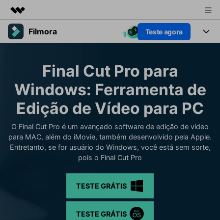
Filmora
Teste agora
Produtos em destaque
Criatividade digital com IA generativa
Produtos
Negócios
Utilitários
Final Cut Pro para
Visão geral
Plataformas
IA
Sobre nós
Windows: Ferramenta de
Soluções
Funcionalidades
Edição de Vídeo para PC
Vídeo/Imagem
Sala de imprensa
Soluções
Recursos criativos
Áudio
O Final Cut Pro é um avançado software de edição de vídeo
Filmora para
Loja
Recursos
para MAC, além do iMovie, também desenvolvido pela Apple.
Textos
Entretanto, se for usuário do Windows, você está sem sorte,
Criar
Suporte
Central de ajuda
pois o Final Cut Pro
Prompts de Vídeo
Tendências de Vídeo
Mais de 100 prompts
Descubra as 10 principais
TESTE GRÁTIS
Preços
Entrar
populares para gerar vídeos
tendências de marketing de
Fale conosco
Histórias de clientes
semelhantes em segundos
vídeo em 2025
Estamos aqui para ajudar
Veja como nossos clientes
TESTE GRÁTIS
alcançam sucesso