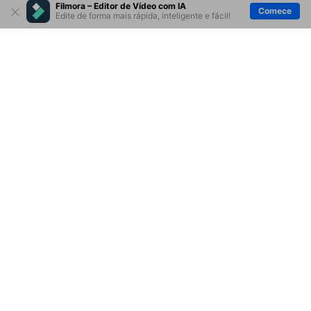
Filmora – Editor de Vídeo com IA
Comece
Edite de forma mais rápida, inteligente e fácil!
Produtos Maravilhosos
Wondershare
Explore IA
Centro de Ajuda