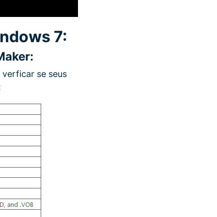
indows 7:
Maker:
 verficar se seus
: