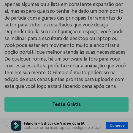
apenas algumas ou a lista em constante expansão por
aí, mas espero que isso tenha lhe dado um bom ponto
de partida com algumas das principais ferramentas do
setor para obter os resultados que você deseja.
Dependendo da sua configuração e espaço, você pode
se inclinar para a escultura de desktop ou laptop ou
você pode estar em movimento muito e encontrar a
opção portátil que melhor atenda às suas necessidades.
De qualquer forma, há um software lá fora para você
criar essa escultura perfeita e criar a animação que você
tem em sua mente. O Filmora é muito poderoso na
edição de suas cenas juntas prontas para upload e com
este guia você logo estará fazendo cena após cena.
Teste Grátis
João Pedro
Filmora – Editor de Vídeo com IA
Comece
Compartilhe:
Edite de forma mais rápida, inteligente e fácil!
Escritor