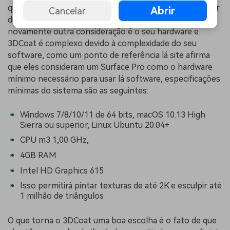
que você terá que levar em consideração quando estiver
Abrir
Cancelar
decidindo levar isso em seu fluxo de trabalho. E
novamente outra consideração é o seu hardware e
3DCoat é complexo devido à complexidade do seu
software, como um ponto de referência lá site afirma
que eles consideram um Surface Pro como o hardware
mínimo necessário para usar lá software, especificações
mínimas do sistema são as seguintes:
Windows 7/8/10/11 de 64 bits, macOS 10.13 High
Sierra ou superior, Linux Ubuntu 20.04+
CPU m3 1,00 GHz,
4GB RAM
Intel HD Graphics 615
Isso permitirá pintar texturas de até 2K e esculpir até
1 milhão de triângulos
O que torna o 3DCoat uma boa escolha é o fato de que