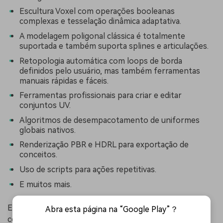
Escultura Voxel com operações booleanas
complexas e tesselação dinâmica adaptativa.
A modelagem poligonal clássica é totalmente
suportada e também suporta splines e articulações.
Retopologia automática com loops de borda
definidos pelo usuário, mas também ferramentas
manuais rápidas e fáceis.
Ferramentas profissionais para criar e editar
conjuntos UV.
Algoritmos de desempacotamento de uniformes
globais nativos.
Renderização PBR e HDRL para exportação de
conceitos.
Uso de scripts para ações repetitivas.
E muitos mais.
Este é um software pago, mas com muitas opções para
Abra esta página na “Google Play”？
comprar, bem como período de aprendizado ilimitado