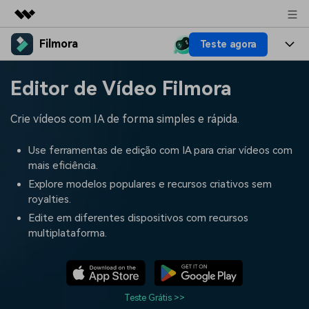
Filmora
Teste agora
Produtos em destaque
Criatividade digital com IA generativa
Produtos
Negócios
Editor de Vídeo Filmora
Utilitários
Visão geral
Plataformas
IA
Sobre nós
Crie vídeos com IA de forma simples e rápida.
Soluções
Funcionalidades
Vídeo/Imagem
Soluções
Sala de imprensa
Use ferramentas de edição com IA para criar vídeos com
Recursos criativos
mais eficiência.
Áudio
Filmora para
Recursos
Loja
Explore modelos populares e recursos criativos sem
royalties.
Textos
Criar
Central de ajuda
Suporte
Edite em diferentes dispositivos com recursos
multiplataforma.
Prompts de Vídeo
Tendências de Vídeo
Mais de 100 prompts
Descubra as 10 principais
Preços
Entrar
populares para gerar vídeos
tendências de marketing de
Fale conosco
Histórias de clientes
semelhantes em segundos
vídeo em 2025
Estamos aqui para ajudar
Veja como nossos clientes
Teste Grátis >>
alcançam sucesso