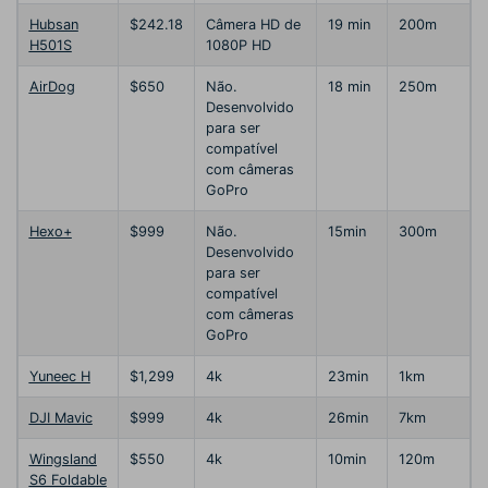
Hubsan
$242.18
Câmera HD de
19 min
200m
H501S
1080P HD
AirDog
$650
Não.
18 min
250m
Desenvolvido
para ser
compatível
com câmeras
GoPro
Hexo+
$999
Não.
15min
300m
Desenvolvido
para ser
compatível
com câmeras
GoPro
Yuneec H
$1,299
4k
23min
1km
DJI Mavic
$999
4k
26min
7km
Wingsland
$550
4k
10min
120m
S6 Foldable