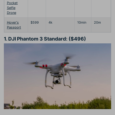
Pocket
Selfie
Drone
Hover's
$599
4k
10min
20m
Passport
1.
DJI Phantom 3 Standard: ($496)