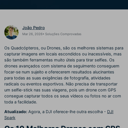
Buscar
Enciclopédia de Vídeo
Inspire-se com Filmora
Aprenda os termos técnicos
Encontre aqui o que outros
Programa de afiliados
de edição de vídeo
usuários criam com o Filmora
João Pedro
Acesse parcerias de nível
empresarial
Mar 26, 2026• Soluções Comprovadas
Hub de Criadores
Efeitos Especiais DIY
Suporte
Os Quadcópteros, ou Drones, são os melhores sistemas para
Mostre sua criatividade
Crie efeitos de vídeo
capturar imagens em locais escondidos ou inacessíveis, mas
Saiba mais
ilimitada com o Hub de
profissionais por conta própria
são também ferramentas muito úteis para tirar selfies. Os
Criadores
drones avançados com sistema de seguimento conseguem
focar-se num sujeito e oferecerem resultados alucinantes
Comunidade
para todas as suas exigências de fotografia, atividades
radicais ou eventos esportivos. Não precisa de transportar
Blog
um selfie-stick nas suas viagens, pois um drone com GPS
consegue capturar todos os seus vídeos ou fotos no ar com
toda a facilidade.
Atualizado:
Agora, a DJI oferece-lhe outra escolha -
DJI
Spark