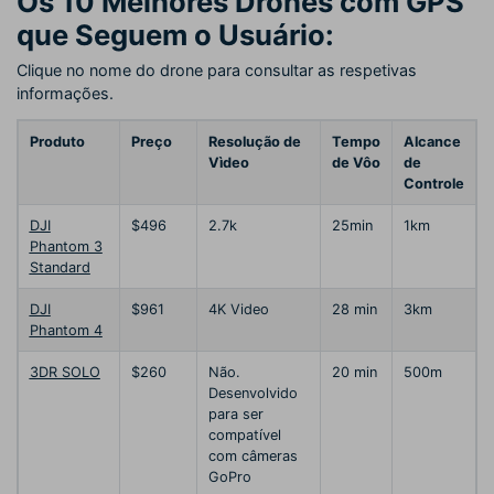
Os 10 Melhores Drones com GPS
que Seguem o Usuário:
Clique no nome do drone para consultar as respetivas
informações.
Produto
Preço
Resolução de
Tempo
Alcance
Vìdeo
de Vôo
de
Controle
DJI
$496
2.7k
25min
1km
Phantom 3
Standard
DJI
$961
4K Video
28 min
3km
Phantom 4
3DR SOLO
$260
Não.
20 min
500m
Desenvolvido
para ser
compatível
com câmeras
GoPro