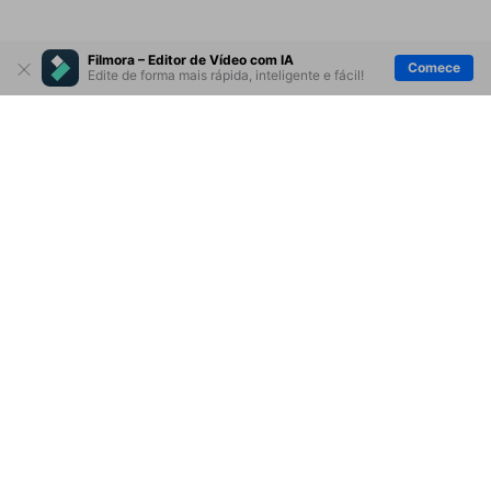
Filmora – Editor de Vídeo com IA
Comece
Edite de forma mais rápida, inteligente e fácil!
Produtos Maravilhosos
Wondershare
Explore IA
Centro de Ajuda