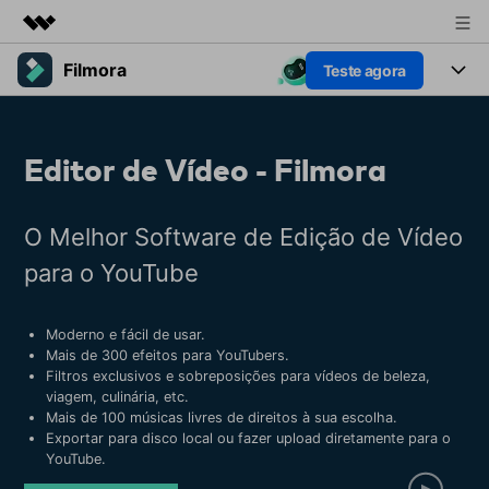
Filmora
Teste agora
Produtos em destaque
Criatividade digital com IA generativa
Produtos
Negócios
Utilitários
Editor de Vídeo - Filmora
Visão geral
Plataformas
IA
Sobre nós
Soluções
Funcionalidades
Vídeo/Imagem
O Melhor Software de Edição de Vídeo
Sala de imprensa
Soluções
Recursos criativos
para o YouTube
Áudio
Filmora para
Loja
Recursos
Textos
Criar
Moderno e fácil de usar.
Suporte
Central de ajuda
Mais de 300 efeitos para YouTubers.
Filtros exclusivos e sobreposições para vídeos de beleza,
Prompts de Vídeo
Tendências de Vídeo
viagem, culinária, etc.
Mais de 100 prompts
Descubra as 10 principais
Preços
Entrar
Mais de 100 músicas livres de direitos à sua escolha.
populares para gerar vídeos
tendências de marketing de
Exportar para disco local ou fazer upload diretamente para o
Fale conosco
Histórias de clientes
semelhantes em segundos
vídeo em 2025
YouTube.
Estamos aqui para ajudar
Veja como nossos clientes
alcançam sucesso