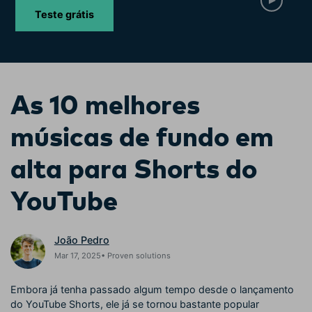
Buscar
Teste grátis
Enciclopédia de Vídeo
Inspire-se com Filmora
Aprenda os termos técnicos
Encontre aqui o que outros
Programa de afiliados
de edição de vídeo
usuários criam com o Filmora
Acesse parcerias de nível
empresarial
As 10 melhores
Hub de Criadores
Efeitos Especiais DIY
Suporte
músicas de fundo em
Mostre sua criatividade
Crie efeitos de vídeo
Saiba mais
ilimitada com o Hub de
profissionais por conta própria
Criadores
alta para Shorts do
Comunidade
YouTube
Blog
João Pedro
Mar 17, 2025• Proven solutions
Embora já tenha passado algum tempo desde o lançamento
do YouTube Shorts, ele já se tornou bastante popular