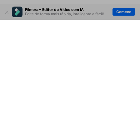
Filmora – Editor de Vídeo com IA
Comece
Edite de forma mais rápida, inteligente e fácil!
Produtos Maravilhosos
Wondershare
Explore IA
Centro de Ajuda