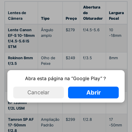
Abertura
Lentes de
do
Largura
Câmera
Tipo
Preço
Obturador
Focal
Lente Canon
Ângulo
$279
f/4.5-5.6
10
EF-S 10-18mm
amplo
-18mm
f/4.5-5.6 IS
STM
Rokinon 8mm
Olho de
$249
f/3.5
8mm
f/3.5
Peixe
Lente Canon
Primária
$125
f/1.8
50mm
Abra esta página na “Google Play”？
50mm f/1.8
STM
Abrir
Cancelar
Lente Canon
Telefoto
$999
f/2
135mm
EF 135mm
f/2L USM
Tamron SP AF
Ampliação
$299
f/2.8
17
17-50mm
Padrão
-50mm
f/2.8