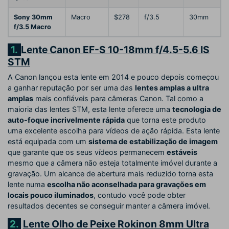
Sony 30mm
Macro
$278
f/3.5
30mm
f/3.5 Macro
1.
Lente Canon EF-S 10-18mm f/4.5-5.6 IS
STM
A Canon lançou esta lente em 2014 e pouco depois começou
a ganhar reputação por ser uma das
lentes amplas a ultra
amplas
mais confiáveis para câmeras Canon. Tal como a
maioria das lentes STM, esta lente oferece uma
tecnologia de
auto-foque incrivelmente rápida
que torna este produto
uma excelente escolha para vídeos de ação rápida. Esta lente
está equipada com um
sistema de estabilização de imagem
que garante que os seus vídeos permanecem
estáveis
mesmo que a câmera não esteja totalmente imóvel durante a
gravação. Um alcance de abertura mais reduzido torna esta
lente numa
escolha não aconselhada para gravações em
locais pouco iluminados
, contudo você pode obter
resultados decentes se conseguir manter a câmera imóvel.
2.
Lente Olho de Peixe Rokinon 8mm Ultra