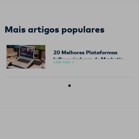
Mais artigos populares
20 Melhores Plataformas
Influenciadoras de Marketing
Leia mais >
para Gerar Visitantes em 20