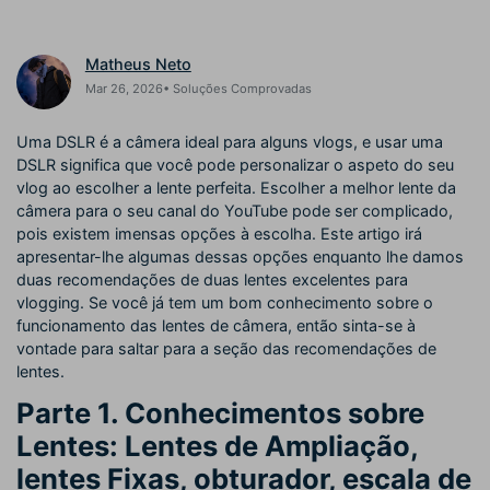
Buscar
Enciclopédia de Vídeo
Inspire-se com Filmora
Matheus Neto
Aprenda os termos técnicos
Encontre aqui o que outros
Programa de afiliados
Mar 26, 2026• Soluções Comprovadas
de edição de vídeo
usuários criam com o Filmora
Acesse parcerias de nível
empresarial
Uma DSLR é a câmera ideal para alguns vlogs, e usar uma
DSLR significa que você pode personalizar o aspeto do seu
Hub de Criadores
Efeitos Especiais DIY
Suporte
vlog ao escolher a lente perfeita. Escolher a melhor lente da
Mostre sua criatividade
Crie efeitos de vídeo
câmera para o seu canal do YouTube pode ser complicado,
Saiba mais
ilimitada com o Hub de
profissionais por conta própria
pois existem imensas opções à escolha. Este artigo irá
Criadores
apresentar-lhe algumas dessas opções enquanto lhe damos
duas recomendações de duas lentes excelentes para
Comunidade
vlogging. Se você já tem um bom conhecimento sobre o
funcionamento das lentes de câmera, então sinta-se à
Blog
vontade para saltar para a seção das recomendações de
lentes.
Parte 1. Conhecimentos sobre
Lentes: Lentes de Ampliação,
lentes Fixas, obturador, escala de