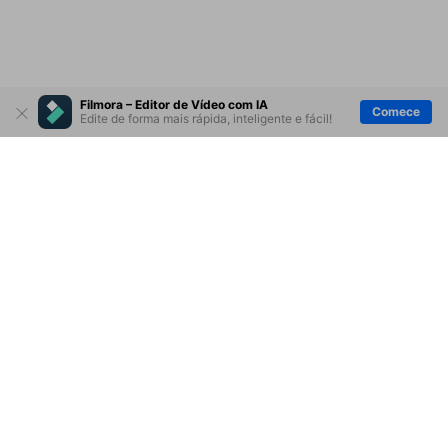
Filmora – Editor de Vídeo com IA
Comece
Edite de forma mais rápida, inteligente e fácil!
Produtos Maravilhosos
Wondershare
Explore IA
Centro de Ajuda