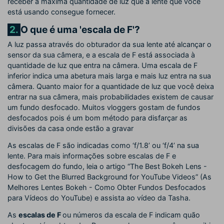
receber a máxima quantidade de luz que a lente que você
está usando consegue fornecer.
2.
O que é uma 'escala de F'?
A luz passa através do obturador da sua lente até alcançar o
sensor da sua câmera, e a escala de F está associada à
quantidade de luz que entra na câmera. Uma escala de F
inferior indica uma abetura mais larga e mais luz entra na sua
câmera. Quanto maior for a quantidade de luz que você deixa
entrar na sua câmera, mais probabilidades existem de causar
um fundo desfocado. Muitos vloggers gostam de fundos
desfocados pois é um bom método para disfarçar as
divisões da casa onde estão a gravar
As escalas de F são indicadas como ‘f/1.8’ ou ‘f/4’ na sua
lente. Para mais informações sobre escalas de F e
desfocagem do fundo, leia o artigo “The Best Bokeh Lens -
How to Get the Blurred Background for YouTube Videos” (As
Melhores Lentes Bokeh - Como Obter Fundos Desfocados
para Vídeos do YouTube) e assista ao vídeo da Tasha.
As
escalas de F
ou números da escala de F indicam quão