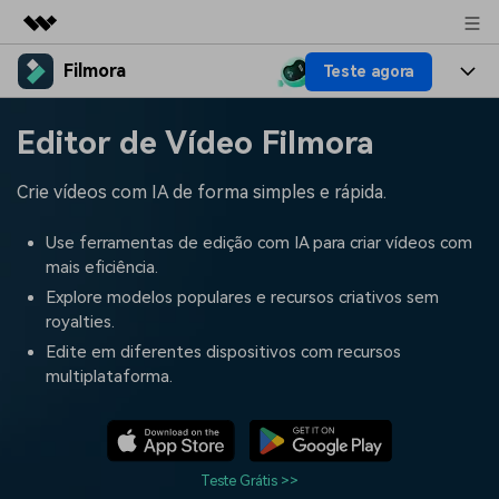
Filmora
Teste agora
Produtos em destaque
Criatividade digital com IA generativa
Produtos
Negócios
Editor de Vídeo Filmora
Utilitários
Visão geral
Plataformas
IA
Sobre nós
Crie vídeos com IA de forma simples e rápida.
Soluções
Funcionalidades
Vídeo/Imagem
Soluções
Sala de imprensa
Use ferramentas de edição com IA para criar vídeos com
Recursos criativos
mais eficiência.
Áudio
Filmora para
Recursos
Loja
Explore modelos populares e recursos criativos sem
royalties.
Textos
Criar
Central de ajuda
Suporte
Edite em diferentes dispositivos com recursos
multiplataforma.
Prompts de Vídeo
Tendências de Vídeo
Mais de 100 prompts
Descubra as 10 principais
Preços
Entrar
populares para gerar vídeos
tendências de marketing de
Fale conosco
Histórias de clientes
semelhantes em segundos
vídeo em 2025
Estamos aqui para ajudar
Veja como nossos clientes
Teste Grátis >>
alcançam sucesso