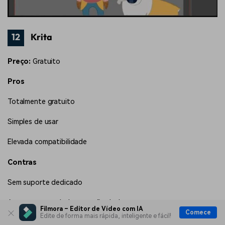
12
Krita
Preço:
Gratuito
Pros
Totalmente gratuito
Simples de usar
Elevada compatibilidade
Contras
Sem suporte dedicado
Apenas compatível em versão desktop
Filmora – Editor de Vídeo com IA
Comece
Edite de forma mais rápida, inteligente e fácil!
IU datada