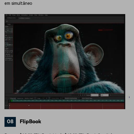
em simultâneo
08
FlipBook