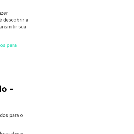
azer
é descobrir a
ansmitir sua
dos para
do -
ados para o
dros-chave,