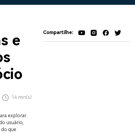
Compartilhe:
s e
os
cio
14 min(s)
ra explorar.
do usuário,
 do que