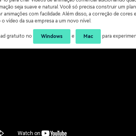
mação seja suave e natural. Você só precisa construir um pla
r animações com facilidade. Além disso, a correção de cores 
o o vídeo da sua empresa a um novo nível.
ad gratuito no
e
para experimen
Windows
Mac