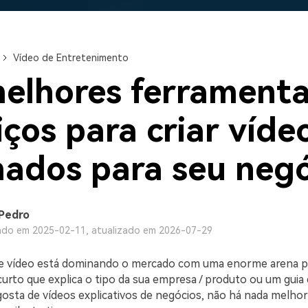
Ver todos os produtos
Teste Grátis
Teste Grátis
Teste Grátis
Vídeo de Entretenimento
elhores ferramenta
iços para criar víde
ados para seu negó
Pedro
ado em 2025-02-11, atualizado em 2026-07-29
 vídeo está dominando o mercado com uma enorme arena pa
curto que explica o tipo da sua empresa / produto ou um guia 
osta de vídeos explicativos de negócios, não há nada melhor