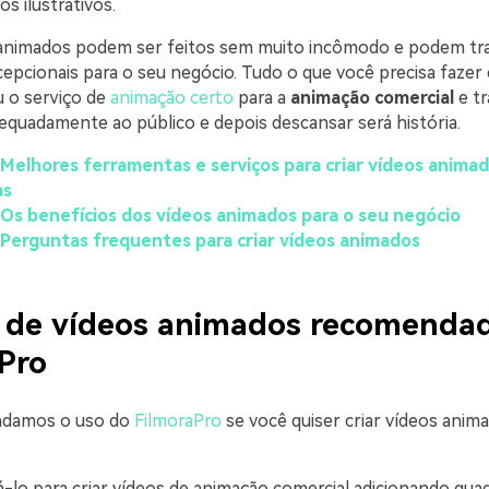
s ilustrativos.
 animados podem ser feitos sem muito incômodo e podem tr
epcionais para o seu negócio. Tudo o que você precisa fazer 
 o serviço de
animação certo
para a
animação comercial
e tr
uadamente ao público e depois descansar será história.
 Melhores ferramentas e serviços para criar vídeos anima
as
 Os benefícios dos vídeos animados para o seu negócio
 Perguntas frequentes para criar vídeos animados
r de vídeos animados recomenda
Pro
ndamos o uso do
FilmoraPro
se você quiser criar vídeos anim
-lo para criar vídeos de animação comercial adicionando qua