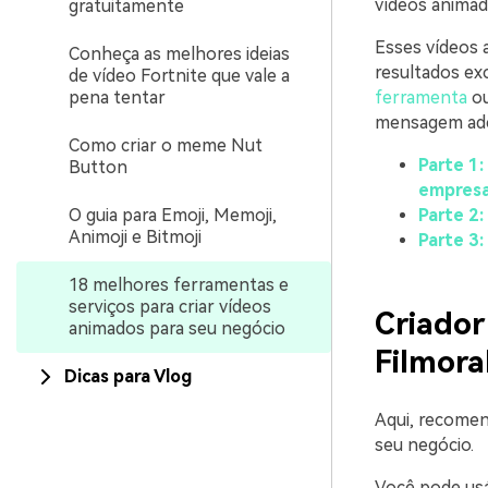
vídeos animado
gratuitamente
Esses vídeos
Conheça as melhores ideias
resultados exc
de vídeo Fortnite que vale a
pena tentar
ferramenta
ou
mensagem adeq
Como criar o meme Nut
Parte 1:
Button
empres
O guia para Emoji, Memoji,
Parte 2:
Animoji e Bitmoji
Parte 3:
18 melhores ferramentas e
serviços para criar vídeos
Criado
animados para seu negócio
Filmora
Dicas para Vlog
Aqui, recome
seu negócio.
Você pode usá