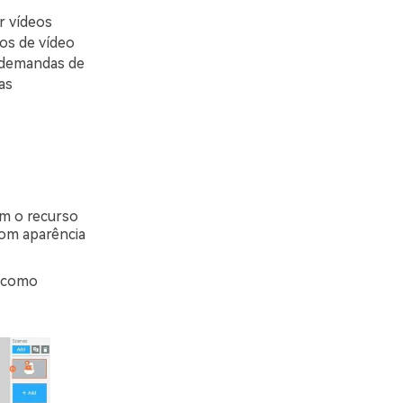
ar vídeos
os de vídeo
s demandas de
as
om o recurso
com aparência
l como