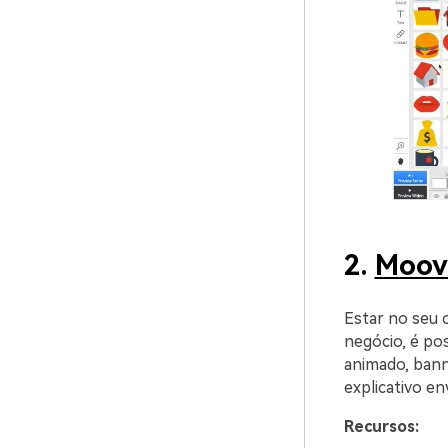
2.
Moov
Estar no seu o
negócio, é po
animado, bann
explicativo en
Recursos: