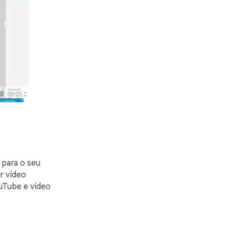
 para o seu
r vídeo
uTube e vídeo