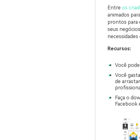
Entre
os cria
animados para
prontos para 
seus negócios
necessidades 
Recursos:
Você pode 
Você gasta
de arrasta
profissiona
Faça o dow
Facebook e