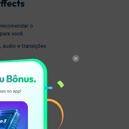
Effects
a recomendar o
 para você.
, áudio e transições
ra usar para CC ou