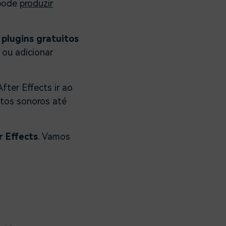
 pode
produzir
e
plugins gratuitos
 ou adicionar
fter Effects ir ao
itos sonoros até
r Effects
. Vamos