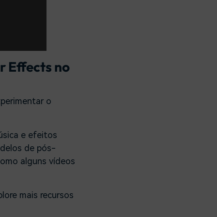
r Effects no
xperimentar o
úsica e efeitos
odelos de pós-
 como alguns vídeos
plore mais recursos