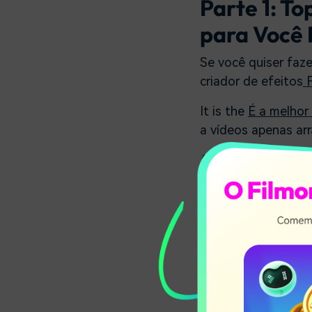
Parte 1: To
para Você 
Se você quiser faz
criador de efeitos
F
It is the
É a melhor 
a vídeos apenas ar
Agora faça o downl
Aqui estão 15 plugi
CS5/6.