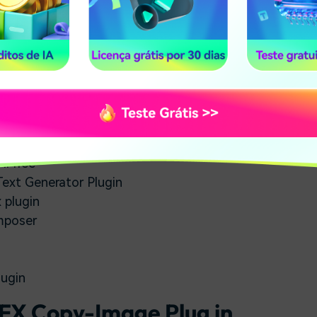
y-Image Plug in
Presets – Light sabers
 3DCG
gital Typewriter Text Preset
 in by Cineblur
Reflection Plugin
FirTree
ext Generator Plugin
 plugin
mposer
lugin
FX Copy-Image Plug in