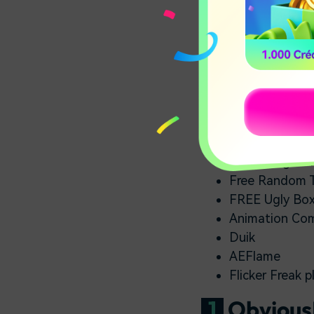
ObviousFX Cop
Video Copilot 
AE Flame
Normality by
Typominal - Di
Coremelt Free
Instagram plug
Video Copilot 
Alpha Plugins 
Free Random T
FREE Ugly Box
Animation Co
Duik
AEFlame
Flicker Freak p
1
Obvious