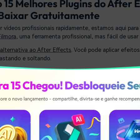
p 15 Melhores Plugins do After 
Baixar Gratuitamente
er vídeos profissionais rapidamente, estamos aqui par
ilmora
, uma ferramenta profissional, mas fácil de usar
alternativa ao After Effects
. Você pode aplicar efeitos
rastando e soltando.
oad gratuito para testar no Windows e Mac.
ns gratuitos do After Effects que você pode baixar pa