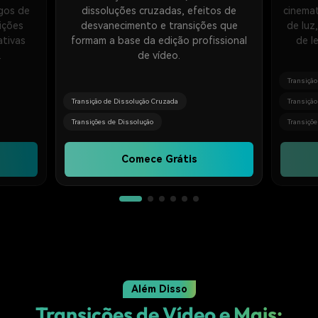
sgos de
dissoluções cruzadas, efeitos de
cinemat
ições
desvanecimento e transições que
de luz
ativas
formam a base da edição profissional
de l
.
de vídeo.
Transição
Transição de Dissolução Cruzada
Transição
Transições de Dissolução
Transiçõe
Comece Grátis
Além Disso
Transições de Vídeo e Mais: