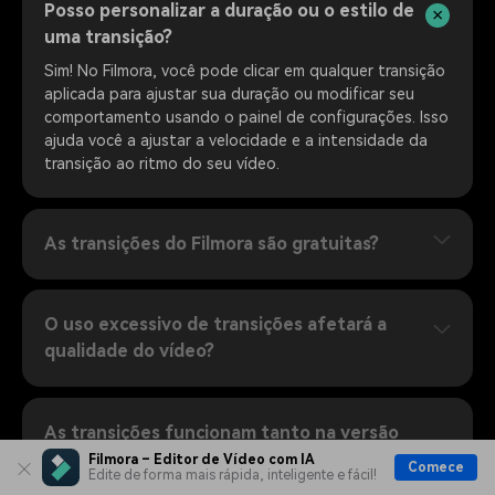
Posso personalizar a duração ou o estilo de
uma transição?
Sim! No Filmora, você pode clicar em qualquer transição
aplicada para ajustar sua duração ou modificar seu
comportamento usando o painel de configurações. Isso
ajuda você a ajustar a velocidade e a intensidade da
transição ao ritmo do seu vídeo.
As transições do Filmora são gratuitas?
O uso excessivo de transições afetará a
qualidade do vídeo?
As transições funcionam tanto na versão
para desktop quanto na versão móvel do
Filmora – Editor de Vídeo com IA
Comece
Edite de forma mais rápida, inteligente e fácil!
Filmora?