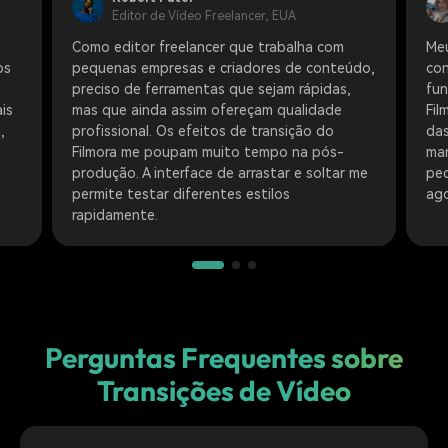
Editor de Vídeo Freelancer, EUA
Como editor freelancer que trabalha com
Me
os
pequenas empresas e criadores de conteúdo,
con
preciso de ferramentas que sejam rápidas,
fun
is
mas que ainda assim ofereçam qualidade
Fil
,
profissional. Os efeitos de transição do
das
Filmora me poupam muito tempo na pós-
man
produção. A interface de arrastar e soltar me
peq
permite testar diferentes estilos
ago
rapidamente.
Perguntas Frequentes sobre
Transições de Vídeo