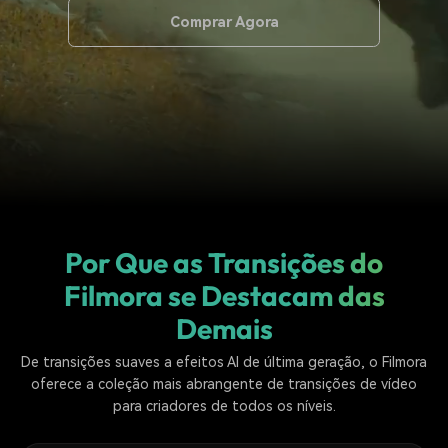
Buscar
Comprar Agora
Enciclopédia de Vídeo
Inspire-se com Filmora
Aprenda os termos técnicos
Encontre aqui o que outros
Programa de afiliados
de edição de vídeo
usuários criam com o Filmora
Acesse parcerias de nível
empresarial
Suporte
Hub de Criadores
Efeitos Especiais DIY
Mostre sua criatividade
Crie efeitos de vídeo
Saiba mais
ilimitada com o Hub de
profissionais por conta
Criadores
própria
Por Que as Transições do
Comunidade
Filmora se
Destacam das
Blog
Demais
De transições suaves a efeitos Al de última geração, o Filmora
oferece a coleção mais abrangente de transições de vídeo
para criadores de todos os níveis.