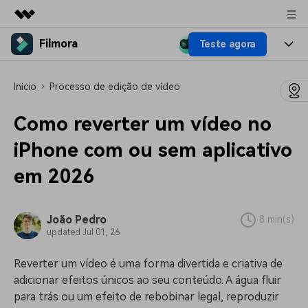
Filmora
Teste agora
Produtos em destaque
Criatividade digital com IA generativa
Produtos
Negócios
Início
Processo de edição de vídeo
Utilitários
Visão geral
Plataformas
IA
Sobre nós
Como reverter um vídeo no
Soluções
Funcionalidades
Vídeo/Imagem
iPhone com ou sem aplicativo
Soluções
Sala de imprensa
Recursos criativos
em 2026
Áudio
Filmora para
Recursos
Loja
Textos
Criar
Central de ajuda
Suporte
João Pedro
8 min(s)
updated Jul 01, 26
Prompts de Vídeo
Tendências de Vídeo
Mais de 100 prompts
Descubra as 10 principais
Preços
Entrar
Reverter um vídeo é uma forma divertida e criativa de
populares para gerar vídeos
tendências de marketing de
Fale conosco
Histórias de clientes
adicionar efeitos únicos ao seu conteúdo. A água fluir
semelhantes em segundos
vídeo em 2025
Estamos aqui para ajudar
Veja como nossos clientes
para trás ou um efeito de rebobinar legal, reproduzir
alcançam sucesso