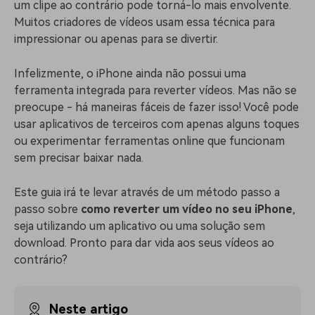
Buscar
um clipe ao contrário pode torná-lo mais envolvente.
Muitos criadores de vídeos usam essa técnica para
Enciclopédia de Vídeo
Inspire-se com Filmora
impressionar ou apenas para se divertir.
Aprenda os termos técnicos
Encontre aqui o que outros
Programa de afiliados
de edição de vídeo
usuários criam com o Filmora
Acesse parcerias de nível
Infelizmente, o iPhone ainda não possui uma
empresarial
ferramenta integrada para reverter vídeos. Mas não se
preocupe - há maneiras fáceis de fazer isso! Você pode
Suporte
Hub de Criadores
Efeitos Especiais DIY
usar aplicativos de terceiros com apenas alguns toques
Mostre sua criatividade
Crie efeitos de vídeo
ou experimentar ferramentas online que funcionam
Saiba mais
ilimitada com o Hub de
profissionais por conta
Criadores
própria
sem precisar baixar nada.
Comunidade
Este guia irá te levar através de um método passo a
passo sobre
como reverter um vídeo no seu iPhone
,
Blog
seja utilizando um aplicativo ou uma solução sem
download. Pronto para dar vida aos seus vídeos ao
contrário?
Neste artigo