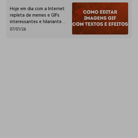
agora!
Hoje em dia com a Internet
repleta de memes e GIFs
interessantes e hilariantes,
você certamente irá querer
07/01/26
criar alguns da sua autoria.
Mas como pode criar e
editar GIFs eficientemente?
Leia agora.