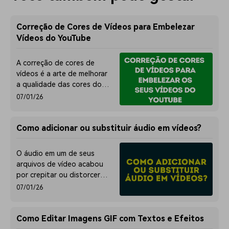
Correção de Cores de Vídeos para Embelezar
Vídeos do YouTube
A correção de cores de
vídeos é a arte de melhorar
a qualidade das cores do
seu vídeo de acordo com
07/01/26
as suas necessidades. Aqui,
apresentamos 3 principais
programas para ajustar as
Como adicionar ou substituir áudio em vídeos?
cores de vídeo.
O áudio em um de seus
arquivos de vídeo acabou
por crepitar ou distorcer?
Quer adicionar uma nova
07/01/26
música/áudio para
substituir o original
quebrado? Vamos ver como
Como Editar Imagens GIF com Textos e Efeitos
colocar áudio em vídeo