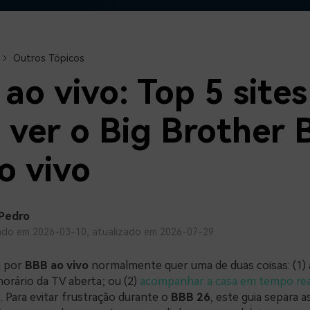
Ver todos os produtos
Teste Grátis
Teste Grátis
Teste Grátis
Outros Tópicos
ao vivo: Top 5 sites
 ver o Big Brother B
o vivo
Pedro
ado em 2026-03-10, atualizado em 2026-07-29
a por
BBB ao vivo
normalmente quer uma de duas coisas: (1) a
orário da TV aberta; ou (2)
acompanhar a casa em tempo rea
. Para evitar frustração durante o
BBB 26
, este guia separa 