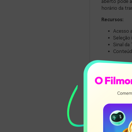
aberto pode a
horário da tra
Recursos:
Acesso a
Seleção 
Sinal da
Conteúd
2.
bbb26.
Plataformas
:
Preço:
Grátis