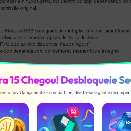
parecer em fluxos gratuitos dentro do app, dependendo do 
nsmissão original.
o Mosaico BBB com grade de múltiplas câmeras simultâneas
individual de câmera e opção de troca de áudio.
 TV Globo ao vivo disponível na aba "Agora".
o sob demanda com os melhores momentos e íntegras.
digital (Hub de links)
 Web