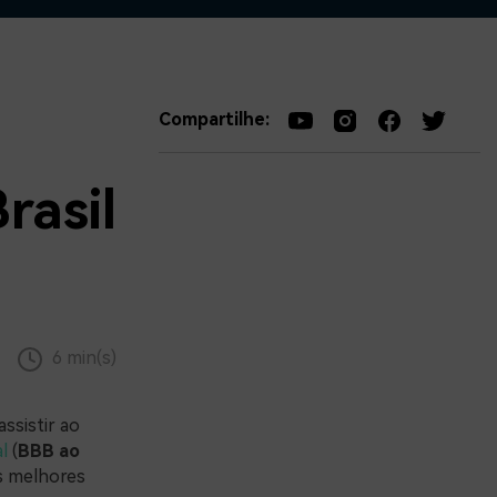
Compartilhe:
rasil
6 min(s)
ssistir ao
l
(
BBB ao
as melhores