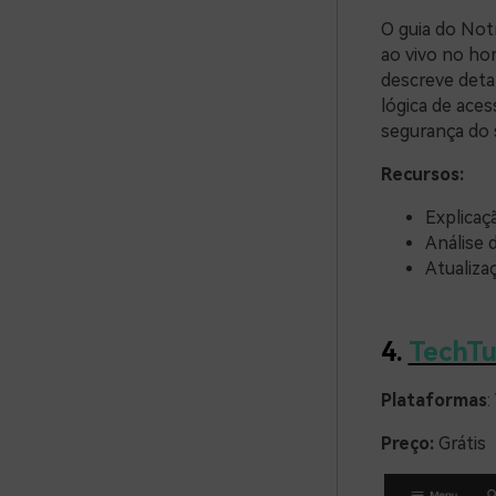
O guia do Notí
ao vivo no ho
descreve deta
lógica de ace
segurança do 
Recursos:
Explicaç
Análise 
Atualiza
4.
TechTu
Plataformas
:
Preço:
Grátis