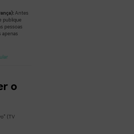
ança):
Antes
e publique
as pessoas
s apenas
ular
er o
vo” (TV