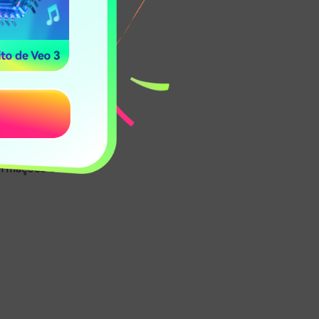
amente útil
notar que não
formações e