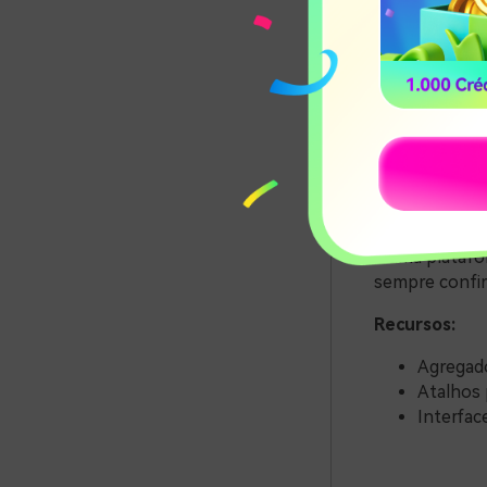
O bbb26.digit
para quem que
é uma platafo
sempre confirm
Recursos:
Agregado
Atalhos 
Interface