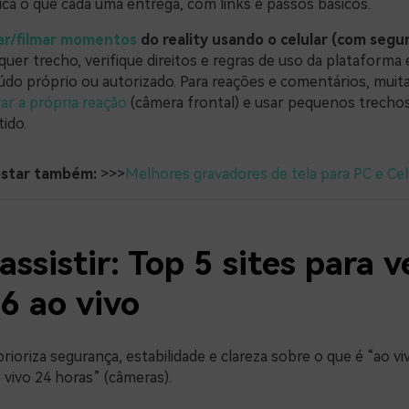
ica o que cada uma entrega, com links e passos básicos.
ar/filmar momentos
do reality usando o celular (com segur
quer trecho, verifique direitos e regras de uso da plataforma 
do próprio ou autorizado. Para reações e comentários, muit
ar a própria reação
(câmera frontal) e usar pequenos trecho
ido.
ostar também:
>>>
Melhores gravadores de tela para PC e Cel
ssistir: Top 5 sites para v
6 ao vivo
 prioriza segurança, estabilidade e clareza sobre o que é “ao vi
o vivo 24 horas” (câmeras).