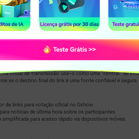
al funciona como um hub rápido de navegação, sendo extrem
r atalhos diretos para as votações e notícias. É importante 
rma oficial de transmissão: use-o como uma “central” de in
e se o destino final do link é uma fonte confiável e segura.
r de links para votação oficial no Gshow.
para notícias de última hora sobre os participantes.
 simplificada para acesso rápido via dispositivos móveis.