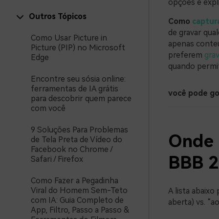
opções e expl
Outros Tópicos
Como
captur
de gravar qual
Como Usar Picture in
apenas conteú
Picture (PIP) no Microsoft
preferem
grav
Edge
quando permit
Encontre seu sósia online:
ferramentas de IA grátis
você pode g
para descobrir quem parece
com você
9 Soluções Para Problemas
Onde a
de Tela Preta de Vídeo do
Facebook no Chrome /
BBB 2
Safari / Firefox
Como Fazer a Pegadinha
Viral do Homem Sem-Teto
A lista abaixo
com IA: Guia Completo de
aberta) vs. “a
App, Filtro, Passo a Passo &