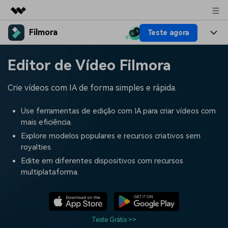
Filmora
Teste agora
Produtos em destaque
Criatividade digital com IA generativa
Produtos
Negócios
Editor de Vídeo Filmora
Utilitários
Visão geral
Plataformas
IA
Sobre nós
Crie vídeos com IA de forma simples e rápida.
Soluções
Funcionalidades
Vídeo/Imagem
Soluções
Sala de imprensa
Use ferramentas de edição com IA para criar vídeos com
Recursos criativos
mais eficiência.
Áudio
Filmora para
Recursos
Loja
Explore modelos populares e recursos criativos sem
royalties.
Textos
Criar
Central de ajuda
Suporte
Edite em diferentes dispositivos com recursos
multiplataforma.
Prompts de Vídeo
Tendências de Vídeo
Mais de 100 prompts
Descubra as 10 principais
Preços
Entrar
populares para gerar vídeos
tendências de marketing de
Fale conosco
Histórias de clientes
semelhantes em segundos
vídeo em 2025
Estamos aqui para ajudar
Veja como nossos clientes
Teste Grátis >>
alcançam sucesso