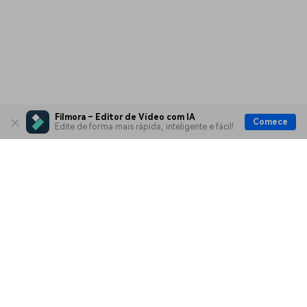
Filmora – Editor de Vídeo com IA
Comece
Edite de forma mais rápida, inteligente e fácil!
Produtos Maravilhosos
Wondershare
Explore IA
Centro de Ajuda