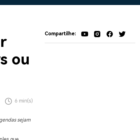
Compartilhe:
r
s ou
6 min(s)
egendas sejam
ples que