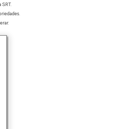
a SRT.
priedades.
erar.