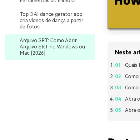
Ferramentas do Filmora
Top 3 AI dance gerator app
cria vídeos de dança a partir
de fotos
Arquivo SRT: Como Abrir
Arquivo SRT no Windows ou
Neste ar
Mac [2026]
Quais 
Como 
Como 
Abra o
Abra o