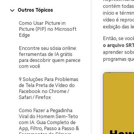
contém todas 
Outros Tópicos
início e térm
vídeo é repro
Como Usar Picture in
exibição das 
Picture (PIP) no Microsoft
Edge
Então, se voc
o arquivo SR
Encontre seu sósia online:
aprender sobr
ferramentas de IA grátis
programas que
para descobrir quem parece
com você
9 Soluções Para Problemas
de Tela Preta de Vídeo do
Facebook no Chrome /
Safari / Firefox
Como Fazer a Pegadinha
Viral do Homem Sem-Teto
com IA: Guia Completo de
App, Filtro, Passo a Passo &