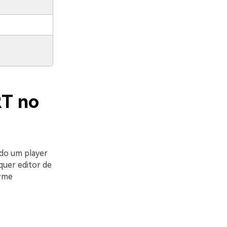
RT no
ndo um player
quer editor de
orme