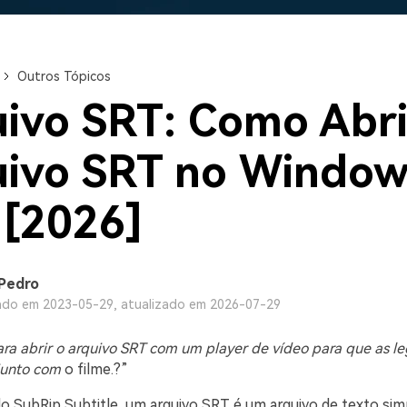
Ver todos os produtos
Teste Grátis
Teste Grátis
Teste Grátis
Outros Tópicos
ivo SRT: Como Abri
ivo SRT no Window
[2026]
Pedro
ado em 2023-05-29, atualizado em 2026-07-29
ra abrir o arquivo SRT com um player de vídeo para que as l
junto com
o filme.?”
 SubRip Subtitle, um arquivo SRT é um arquivo de texto sim