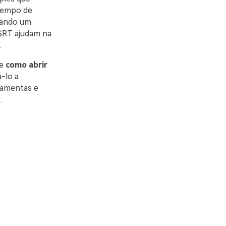
 tempo de
Quando um
 SRT ajudam na
.
de
como abrir
á-lo a
ramentas e
.