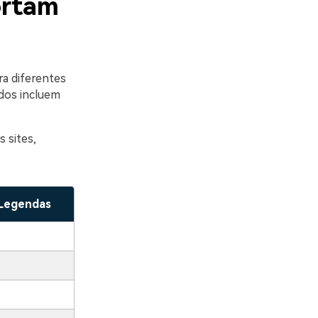
ortam
a diferentes
dos incluem
 sites,
 Legendas