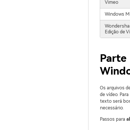
Vimeo
Windows Me
Wondershar
Edição de V
Parte
Windo
Os arquivos d
de vídeo. Par
texto será bo
necessário.
Passos para
a