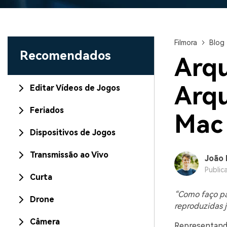
Filmora
Blog
Recomendados
Arqu
Arqu
Editar Vídeos de Jogos
Feriados
Mac 
Dispositivos de Jogos
Transmissão ao Vivo
João 
Public
Curta
“Como faço pa
Drone
reproduzidas 
Câmera
Representando