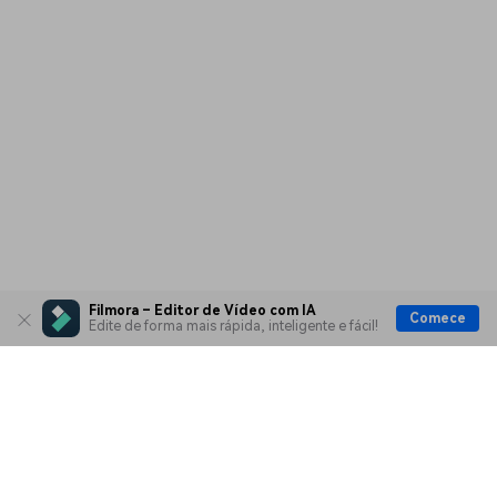
Filmora – Editor de Vídeo com IA
Comece
Edite de forma mais rápida, inteligente e fácil!
Produtos Maravilhosos
Wondershare