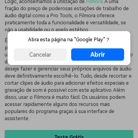
Logic, aconselhamos a utilização de
Filmora
. A uma
fração do preço de poderosas estações de trabalho de
áudio digital como a Pro Tools, o Filmora oferece
praticamente toda a funcionalidade e versatilidade, se
não a usabilidade ou o apelo estético.
Abra esta página na “Google Play”？
É difícil dar errado com o
Filmora
se você está
procurando começar a podcasting ou gravar música. É
Abrir
Cancelar
um editor de áudio completo para podcasts, restauração
de áudio e pós-produção de vídeos. Qualquer um que
deseje fazer e gerenciar seus próprios arquivos de áudio
deve definitivamente escolhê-lo. Tudo, desde recortar e
cortar clipes de áudio para adicionar efeitos especiais e
gravação de som é possível com este aplicativo. Além
disso, usar o Filmora é muito fácil. Os usuários podem
acessar rapidamente alguns dos recursos mais
populares do programa graças à sua interface de
assistente.
Teste Grátis