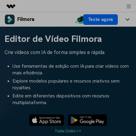
Filmora
Teste agora
Produtos em destaque
Criatividade digital com IA generativa
Produtos
Negócios
Editor de Vídeo Filmora
Utilitários
Visão geral
Plataformas
IA
Sobre nós
Crie vídeos com IA de forma simples e rápida.
Soluções
Funcionalidades
Vídeo/Imagem
Soluções
Sala de imprensa
Use ferramentas de edição com IA para criar vídeos com
Recursos criativos
mais eficiência.
Áudio
Filmora para
Recursos
Loja
Explore modelos populares e recursos criativos sem
royalties.
Textos
Criar
Central de ajuda
Suporte
Edite em diferentes dispositivos com recursos
multiplataforma.
Prompts de Vídeo
Tendências de Vídeo
Mais de 100 prompts
Descubra as 10 principais
Preços
Entrar
populares para gerar vídeos
tendências de marketing de
Fale conosco
Histórias de clientes
semelhantes em segundos
vídeo em 2025
Estamos aqui para ajudar
Veja como nossos clientes
Teste Grátis >>
alcançam sucesso