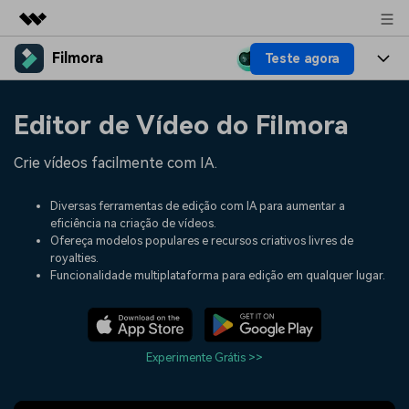
Filmora
Teste agora
Produtos em destaque
Criatividade digital com IA generativa
Produtos
Negócios
Editor de Vídeo do Filmora
Utilitários
Visão geral
Plataformas
IA
Sobre nós
Crie vídeos facilmente com IA.
Soluções
Funcionalidades
Vídeo/Imagem
Soluções
Sala de imprensa
Diversas ferramentas de edição com IA para aumentar a
Recursos criativos
eficiência na criação de vídeos.
Áudio
Filmora para
Recursos
Ofereça modelos populares e recursos criativos livres de
Loja
royalties.
Textos
Criar
Funcionalidade multiplataforma para edição em qualquer lugar.
Central de ajuda
Suporte
Prompts de Vídeo
Tendências de Vídeo
Mais de 100 prompts
Descubra as 10 principais
Preços
Entrar
populares para gerar vídeos
tendências de marketing de
Experimente Grátis >>
Fale conosco
Histórias de clientes
semelhantes em segundos
vídeo em 2025
Estamos aqui para ajudar
Veja como nossos clientes
alcançam sucesso