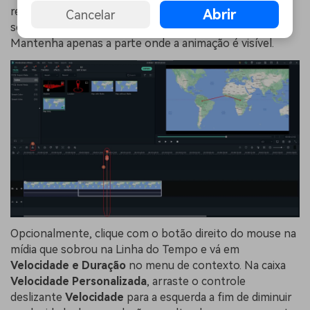
remova os segmentos separados de ambos os lados
Abrir
Cancelar
selecionando-os e pressionando
Delete
no teclado.
Mantenha apenas a parte onde a animação é visível.
Opcionalmente, clique com o botão direito do mouse na
mídia que sobrou na Linha do Tempo e vá em
Velocidade e Duração
no menu de contexto. Na caixa
Velocidade Personalizada
, arraste o controle
deslizante
Velocidade
para a esquerda a fim de diminuir