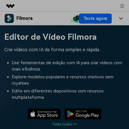
Filmora
Teste agora
Produtos em destaque
Criatividade digital com IA generativa
Produtos
Negócios
Editor de Vídeo Filmora
Utilitários
Visão geral
Plataformas
IA
Sobre nós
Crie vídeos com IA de forma simples e rápida.
Soluções
Funcionalidades
Vídeo/Imagem
Soluções
Sala de imprensa
Use ferramentas de edição com IA para criar vídeos com
Recursos criativos
mais eficiência.
Áudio
Filmora para
Recursos
Loja
Explore modelos populares e recursos criativos sem
royalties.
Textos
Criar
Central de ajuda
Suporte
Edite em diferentes dispositivos com recursos
multiplataforma.
Prompts de Vídeo
Tendências de Vídeo
Mais de 100 prompts
Descubra as 10 principais
Preços
Entrar
populares para gerar vídeos
tendências de marketing de
Fale conosco
Histórias de clientes
semelhantes em segundos
vídeo em 2025
Estamos aqui para ajudar
Veja como nossos clientes
Teste Grátis >>
alcançam sucesso