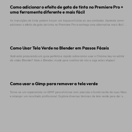
Como adicionar o efeito de gota de tinta no Premiere Pro +
uma ferramenta diferente e mais fácil
As transições de tinta podem trazer um toque artístico ao seu conteúdo. Aprenda como
adicionar o efeito de gota de tinta no Premiere Pro e conheça uma alternativa mais fácil de
usar.
Como Usar Tela Verde no Blender em Passos Fáceis
Você está procurando um guia perfeito e rápido sobre como usar o Chroma key no editor
de vídeo Blender? Abra o Blender, mude para o editor de nós e siga estas etapas!
Como usar o Gimp para remover a tela verde
Torne-se um especialista no GIMP para eliminar com precisão o fundo verde de suas fotos
e alcançar um resultado profissional. Explore diversas técnicas de tela verde para dar um
toque único à sua edição, destacando-se da concorrência no mercado de criação de
conteúdo.