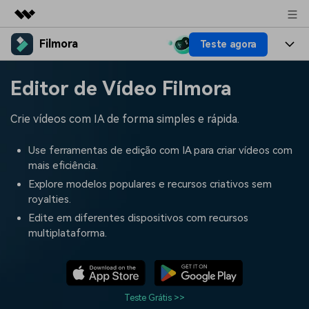
Filmora
Teste agora
Produtos em destaque
Criatividade digital com IA generativa
Produtos
Negócios
Editor de Vídeo Filmora
Utilitários
Visão geral
Plataformas
IA
Sobre nós
Crie vídeos com IA de forma simples e rápida.
Soluções
Funcionalidades
Vídeo/Imagem
Soluções
Sala de imprensa
Use ferramentas de edição com IA para criar vídeos com
Recursos criativos
mais eficiência.
Áudio
Filmora para
Recursos
Loja
Explore modelos populares e recursos criativos sem
royalties.
Textos
Criar
Central de ajuda
Suporte
Edite em diferentes dispositivos com recursos
multiplataforma.
Prompts de Vídeo
Tendências de Vídeo
Mais de 100 prompts
Descubra as 10 principais
Preços
Entrar
populares para gerar vídeos
tendências de marketing de
Fale conosco
Histórias de clientes
semelhantes em segundos
vídeo em 2025
Estamos aqui para ajudar
Veja como nossos clientes
Teste Grátis >>
alcançam sucesso