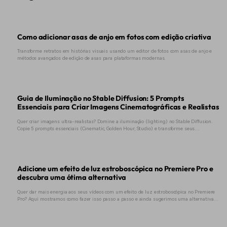
Como adicionar asas de anjo em fotos com edição criativa
Transforme retratos em histórias visuais usando um editor de fotos com asas de anjo e
métodos avançados de edição de asas para plataformas modernas.
Guia de Iluminação no Stable Diffusion: 5 Prompts
Essenciais para Criar Imagens Cinematográficas e Realistas
Quer criar imagens ultra-realistas? Domine a iluminação (lighting) no Stable Diffusion.
Copie 5 prompts essenciais (Cinematic, Golden Hour, Studio) e transforme seus
resultados hoje.
Adicione um efeito de luz estroboscópica no Premiere Pro e
descubra uma ótima alternativa
Quer dar mais energia aos seus vídeos com um efeito de luz estroboscópica no Premiere
Pro? Aqui mostramos como fazer isso passo a passo e ainda sugerimos uma alternativa
simples para iniciantes.