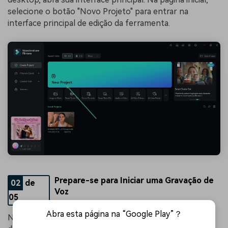
selecione o botão "Novo Projeto" para entrar na
interface principal de edição da ferramenta.
Prepare-se para Iniciar uma Gravação de
02
de
Voz
05
Abra esta página na “Google Play”？
Na interface de edição, acesse a seção "Mídia" na barra