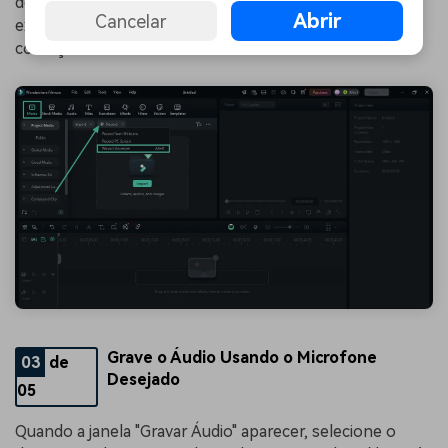
de ferramentas para abrir o menu "Gravar". No menu
Abrir
Cancelar
expandido, selecione a opção "Gravar Narração" para
começar.
Grave o Áudio Usando o Microfone
03
de
Desejado
05
Quando a janela "Gravar Áudio" aparecer, selecione o