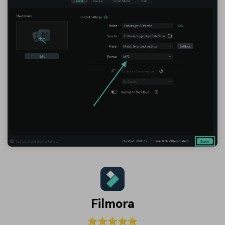
Filmora
⭐⭐⭐⭐⭐