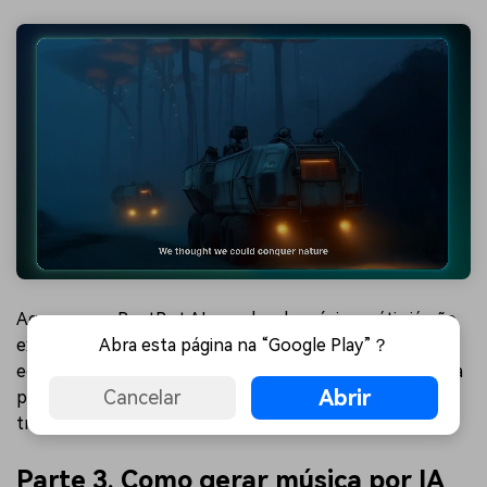
Agora que o BeatBot AI gerador de música grátis já não
Abra esta página na “Google Play”？
existe, o Filmora entrega uma solução completa para
edição de vídeo e música. Seus recursos de IA facilitam a
Abrir
Cancelar
produção e ajudam você a criar todo seu conteúdo sem
trocar de programa.
Parte 3. Como gerar música por IA