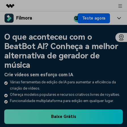
Filmora
Teste agora
Produtos em destaque
Criatividade digital com IA generativa
Produtos
Negócios
O que aconteceu com o
Utilitários
Visão geral
BeatBot AI? Conheça a melhor
Plataformas
IA
Sobre nós
Soluções
alternativa de gerador de
Funcionalidades
Vídeo/Imagem
Soluções
Sala de imprensa
música
Recursos criativos
Áudio
Filmora para
Crie vídeos sem esforço com IA
Recursos
Loja
Textos
Várias ferramentas de edição de IA para aumentar a eficiência da
Criar
criação de vídeos.
Central de ajuda
Suporte
Ofereça modelos populares e recursos criativos livres de royalties.
Prompts de Vídeo
Tendências de Vídeo
Funcionalidade multiplataforma para edição em qualquer lugar.
Mais de 100 prompts
Descubra as 10 principais
Preços
Entrar
populares para gerar vídeos
tendências de marketing de
Fale conosco
Histórias de clientes
semelhantes em segundos
vídeo em 2025
Baixe Grátis
Estamos aqui para ajudar
Veja como nossos clientes
alcançam sucesso