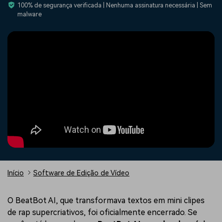
Buscar
100% de segurança verificada | Nenhuma assinatura necessária | Sem
malware
Enciclopédia de Vídeo
Inspire-se com Filmora
Aprenda os termos técnicos
Encontre aqui o que outros
Programa de afiliados
de edição de vídeo
usuários criam com o Filmora
Acesse parcerias de nível
empresarial
Suporte
Hub de Criadores
Efeitos Especiais DIY
Mostre sua criatividade
Crie efeitos de vídeo
Saiba mais
ilimitada com o Hub de
profissionais por conta
Criadores
própria
Comunidade
Blog
Início
Software de Edição de Vídeo
O BeatBot AI, que transformava textos em mini clipes
de rap supercriativos, foi oficialmente encerrado. Se