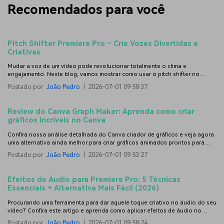
Recomendados para você
Pitch Shifter Premiere Pro – Crie Vozes Divertidas e
Criativas
Mudar a voz de um vídeo pode revolucionar totalmente o clima e
engajamento. Neste blog, vamos mostrar como usar o pitch shifter no
Premiere Pro e ainda comparar essa técnica com uma alternativa muito mais
Postado por
João Pedro
|
2026-07-01 09:58:37
eficiente e prática para editar o áudio dos seus vídeos.
Review do Canva Graph Maker: Aprenda como criar
gráficos incríveis no Canva
Confira nossa análise detalhada do Canva criador de gráficos e veja agora
uma alternativa ainda melhor para criar gráficos animados prontos para
vídeo.
Postado por
João Pedro
|
2026-07-01 09:53:27
Efeitos de Áudio para Premiere Pro: 5 Técnicas
Essenciais + Alternativa Mais Fácil (2026)
Procurando uma ferramenta para dar aquele toque criativo no áudio do seu
vídeo? Confira este artigo e aprenda como aplicar efeitos de áudio no
Premiere Pro e em outras alternativas populares.
Postado por
João Pedro
|
2026-07-01 09:58:24