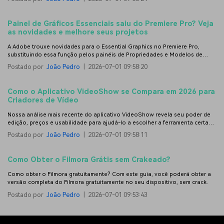
Painel de Gráficos Essenciais saiu do Premiere Pro? Veja
as novidades e melhore seus projetos
A Adobe trouxe novidades para o Essential Graphics no Premiere Pro,
substituindo essa função pelos painéis de Propriedades e Modelos de
Gráficos. Descubra o que mudou e saiba como se adaptar rapidinho à nova
Postado por
João Pedro
|
2026-07-01 09:58:20
interface para turbinar seus projetos.
Como o Aplicativo VideoShow se Compara em 2026 para
Criadores de Vídeo
Nossa análise mais recente do aplicativo VideoShow revela seu poder de
edição, preços e usabilidade para ajudá-lo a escolher a ferramenta certa
para seus projetos de vídeo.
Postado por
João Pedro
|
2026-07-01 09:58:11
Como Obter o Filmora Grátis sem Crakeado?
Como obter o Filmora gratuitamente? Com este guia, você poderá obter a
versão completa do Filmora gratuitamente no seu dispositivo, sem crack.
Postado por
João Pedro
|
2026-07-01 09:53:43