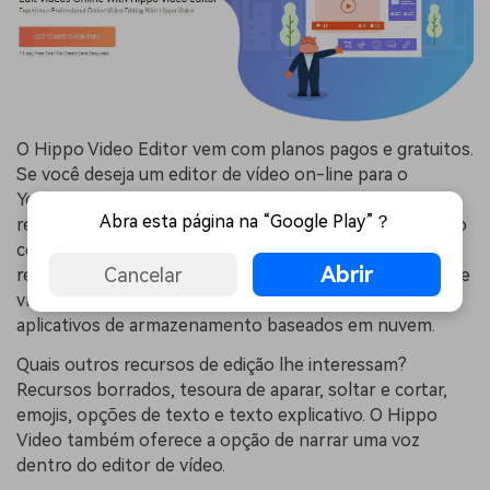
O Hippo Video Editor vem com planos pagos e gratuitos.
Se você deseja um editor de vídeo on-line para o
YouTube sem compartilhamento de marca d'água, o
Abra esta página na “Google Play”？
recurso de compartilhamento de vídeo foi desenvolvido
com amor para satisfazer suas necessidades. Esse
Abrir
Cancelar
recurso permite importar e exportar imagens, músicas e
vídeos do Gmail, Google Suite, Google Drive e outros
aplicativos de armazenamento baseados em nuvem.
Quais outros recursos de edição lhe interessam?
Recursos borrados, tesoura de aparar, soltar e cortar,
emojis, opções de texto e texto explicativo. O Hippo
Video também oferece a opção de narrar uma voz
dentro do editor de vídeo.