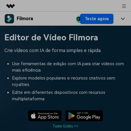
Filmora
Teste agora
Produtos em destaque
Criatividade digital com IA generativa
Produtos
Negócios
Editor de Vídeo Filmora
Utilitários
Visão geral
Plataformas
IA
Sobre nós
Crie vídeos com IA de forma simples e rápida.
Soluções
Funcionalidades
Vídeo/Imagem
Soluções
Sala de imprensa
Use ferramentas de edição com IA para criar vídeos com
Recursos criativos
mais eficiência.
Áudio
Filmora para
Recursos
Loja
Explore modelos populares e recursos criativos sem
royalties.
Textos
Criar
Central de ajuda
Suporte
Edite em diferentes dispositivos com recursos
multiplataforma.
Prompts de Vídeo
Tendências de Vídeo
Mais de 100 prompts
Descubra as 10 principais
Preços
Entrar
populares para gerar vídeos
tendências de marketing de
Fale conosco
Histórias de clientes
semelhantes em segundos
vídeo em 2025
Estamos aqui para ajudar
Veja como nossos clientes
Teste Grátis >>
alcançam sucesso