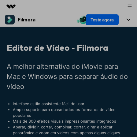
Filmora
Teste agora
Produtos em destaque
Criatividade digital com IA generativa
Produtos
Negócios
Utilitários
Editor de Vídeo - Filmora
Visão geral
Plataformas
IA
Sobre nós
Soluções
Funcionalidades
Vídeo/Imagem
A melhor alternativa do iMovie para
Sala de imprensa
Soluções
Recursos criativos
Mac e Windows para separar áudio do
Áudio
Filmora para
Loja
Recursos
vídeo
Textos
Criar
Suporte
Central de ajuda
Interface estilo assistente fácil de usar
Prompts de Vídeo
Tendências de Vídeo
Amplo suporte para quase todos os formatos de vídeo
Mais de 100 prompts
Descubra as 10 principais
populares
Preços
Entrar
populares para gerar vídeos
tendências de marketing de
Mais de 300 efeitos visuais impressionantes integrados
Fale conosco
Histórias de clientes
semelhantes em segundos
vídeo em 2025
Aparar, dividir, cortar, combinar, cortar, girar e aplicar
Estamos aqui para ajudar
Veja como nossos clientes
panorâmica e zoom em vídeos com apenas alguns cliques
alcançam sucesso