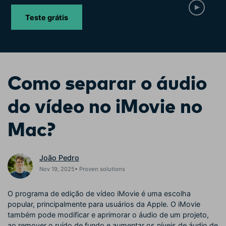
Buscar
Teste grátis
Enciclopédia de Vídeo
Inspire-se com Filmora
Aprenda os termos técnicos
Encontre aqui o que outros
Programa de afiliados
de edição de vídeo
usuários criam com o Filmora
Acesse parcerias de nível
empresarial
Como separar o áudio
Hub de Criadores
Efeitos Especiais DIY
Suporte
Mostre sua criatividade
Crie efeitos de vídeo
do vídeo no iMovie no
Saiba mais
ilimitada com o Hub de
profissionais por conta própria
Criadores
Mac?
Comunidade
Blog
João Pedro
Nov 19, 2025• Proven solutions
O programa de edição de vídeo iMovie é uma escolha
popular, principalmente para usuários da Apple. O iMovie
também pode modificar e aprimorar o áudio de um projeto,
ao remover o ruído de fundo e aumentar os níveis de áudio de