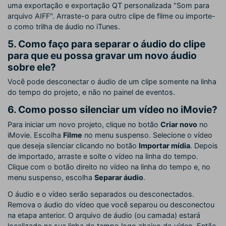
uma exportação e exportação QT personalizada "Som para
arquivo AIFF". Arraste-o para outro clipe de filme ou importe-
o como trilha de áudio no iTunes.
5. Como faço para separar o áudio do clipe
para que eu possa gravar um novo áudio
sobre ele?
Você pode desconectar o áudio de um clipe somente na linha
do tempo do projeto, e não no painel de eventos.
6. Como posso silenciar um vídeo no iMovie?
Para iniciar um novo projeto, clique no botão
Criar novo
no
iMovie. Escolha
Filme
no menu suspenso. Selecione o vídeo
que deseja silenciar clicando no botão
Importar mídia
. Depois
de importado, arraste e solte o vídeo na linha do tempo.
Clique com o botão direito no vídeo na linha do tempo e, no
menu suspenso, escolha
Separar áudio
.
O áudio e o vídeo serão separados ou desconectados.
Remova o áudio do vídeo que você separou ou desconectou
na etapa anterior. O arquivo de áudio (ou camada) estará
localizado na sua linha do tempo logo abaixo do vídeo. Então