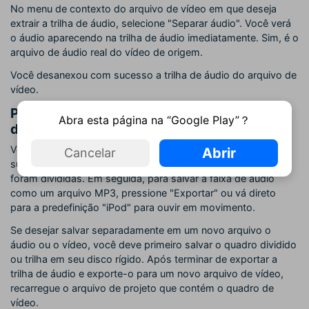
No menu de contexto do arquivo de vídeo em que deseja
extrair a trilha de áudio, selecione "Separar áudio". Você verá
o áudio aparecendo na trilha de áudio imediatamente. Sim, é o
arquivo de áudio real do vídeo de origem.
Você desanexou com sucesso a trilha de áudio do arquivo de
vídeo.
Passo 3. Salve o vídeo ou áudio que foi
Abra esta página na “Google Play”？
dividido
Você pode simplesmente excluir o áudio ou o vídeo e
Abrir
Cancelar
substituí-los por uma nova, como as trilhas de áudio e vídeo
foram divididas. Em seguida, para salvar a faixa de áudio
como um arquivo MP3, pressione "Exportar" ou vá direto
para a predefinição "iPod" para ouvir em movimento.
Se desejar salvar separadamente em um novo arquivo o
áudio ou o vídeo, você deve primeiro salvar o quadro dividido
ou trilha em seu disco rígido. Após terminar de exportar a
trilha de áudio e exporte-o para um novo arquivo de vídeo,
recarregue o arquivo de projeto que contém o quadro de
vídeo.