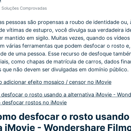
Ver todos os produtos
• Soluções Comprovadas
Teste Grátis
Teste Grátis
as pessoas são propensas a roubo de identidade ou, 
Teste Grátis
e vítimas de estupro, você divulga sua verdadeira id
 mantido em sigilo. Muitas vezes, quando os vídeos
sam várias ferramentas que podem desfocar o rosto e,
ade de uma pessoa. Esse recurso de desfoque também 
iais, como chapas de matrícula de carros, dados fina
s que não devem ser divulgadas em domínio público.
 adicionar efeito mosaico / censor no iMovie
 desfocar o rosto usando a alternativa iMovie - Won
 desfocar rostos no iMovie
Como desfocar o rosto usando
va iMovie - Wondershare Film