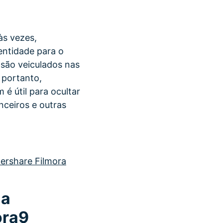
às vezes,
entidade para o
 são veiculados nas
 portanto,
é útil para ocultar
nceiros e outras
dershare Filmora
 a
ora9