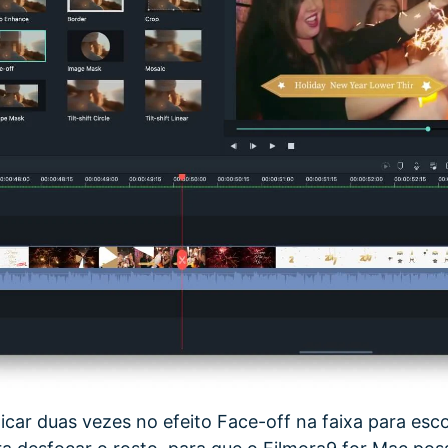
icar duas vezes no efeito Face-off na faixa para esco