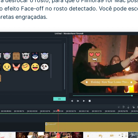
a desfocar o rosto, para que o Filmora9 for Mac pos
 efeito Face-off no rosto detectado. Você pode esco
aretas engraçadas.