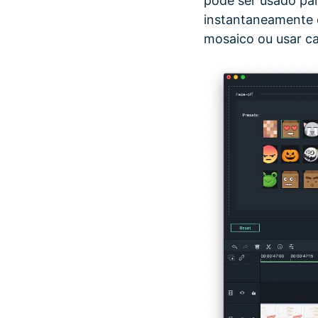
pode ser usado par
instantaneamente o
mosaico ou usar c