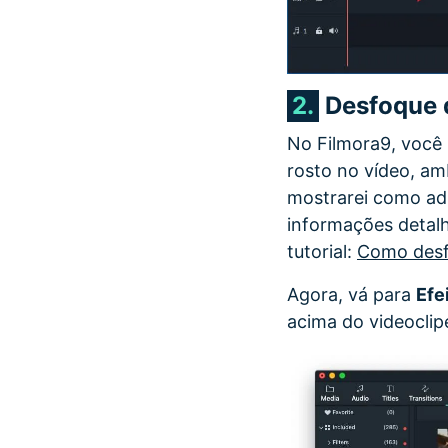
2.
Desfoque d
No Filmora9, você 
rosto no vídeo, am
mostrarei como adi
informações detalh
tutorial:
Como desf
Agora, vá para
Efe
acima do videoclip