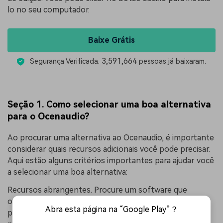
lo no seu computador.
Baixe Grátis
3,591,664
Segurança Verificada.
pessoas já baixaram.
Seção 1. Como selecionar uma boa alternativa
para o Ocenaudio?
Ao procurar uma alternativa ao Ocenaudio, é importante
considerar quais recursos adicionais você pode precisar.
Aqui estão alguns critérios importantes para ajudar você
a selecionar uma boa alternativa:
Recursos abrangentes. Procure um software que
ofereça recursos de edição de áudio e vídeo. Isso
Abra esta página na “Google Play”？
permitirá que você lide com todos os aspectos do seu