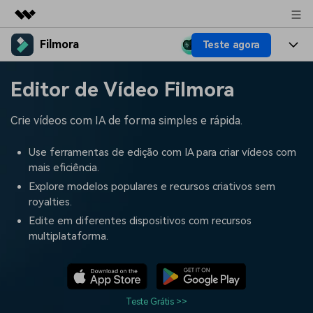
Filmora
Teste agora
Produtos em destaque
Criatividade digital com IA generativa
Produtos
Negócios
Editor de Vídeo Filmora
Utilitários
Visão geral
Plataformas
IA
Sobre nós
Crie vídeos com IA de forma simples e rápida.
Soluções
Funcionalidades
Vídeo/Imagem
Soluções
Sala de imprensa
Use ferramentas de edição com IA para criar vídeos com
Recursos criativos
mais eficiência.
Áudio
Filmora para
Recursos
Loja
Explore modelos populares e recursos criativos sem
royalties.
Textos
Criar
Central de ajuda
Suporte
Edite em diferentes dispositivos com recursos
multiplataforma.
Prompts de Vídeo
Tendências de Vídeo
Mais de 100 prompts
Descubra as 10 principais
Preços
Entrar
populares para gerar vídeos
tendências de marketing de
Fale conosco
Histórias de clientes
semelhantes em segundos
vídeo em 2025
Estamos aqui para ajudar
Veja como nossos clientes
Teste Grátis >>
alcançam sucesso