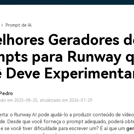
Ver todos os produtos
Teste Grátis
Teste Grátis
Teste Grátis
Prompt de IA
lhores Geradores d
mpts para Runway 
 Deve Experimenta
Pedro
ado em 2025-08-25, atualizado em 2026-07-29
erta: o Runway AI pode ajudá-lo a produzir conteúdo de vídeo
dade. Desde que você forneça o prompt adequado, poderá obte
e se você tiver dificuldade para escrever um? É aí que um
ger