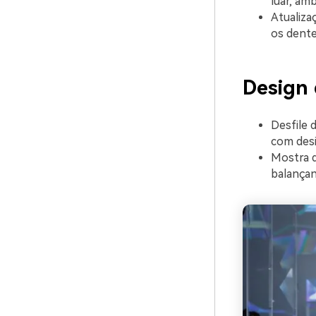
luar, am
Atualiza
os dente
Design
Desfile 
com desi
Mostra d
balançan