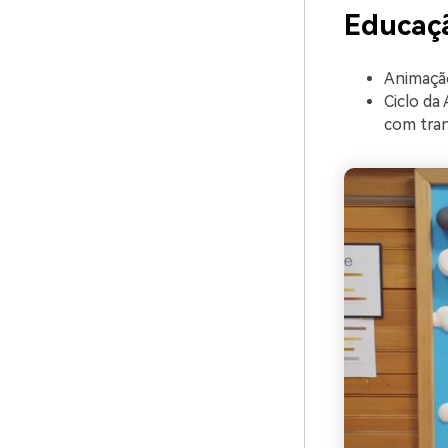
Educaç
Animação
Ciclo da
com tran