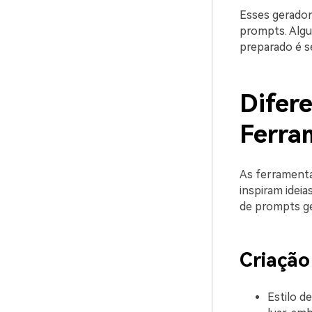
Esses gerador
prompts. Algu
preparado é s
Difer
Ferra
As ferramenta
inspiram idei
de prompts ge
Criaçã
Estilo d