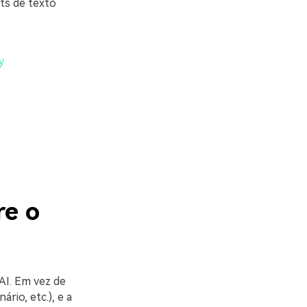
s de texto
y
re o
AI. Em vez de
rio, etc.), e a