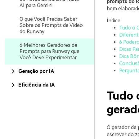
prompts do 
AI para Gemini
bem elaborado
O que Você Precisa Saber
Índice
Sobre os Prompts de Vídeo
Tudo o 
do Runway
Diferen
6 Poder
6 Melhores Geradores de
Dicas Pa
Prompts para Runway que
Dica Bôn
Você Deve Experimentar
Conclus
Pergunt
Geração por IA
Eficiência da IA
Tudo 
gerad
O gerador de 
escrever do ze