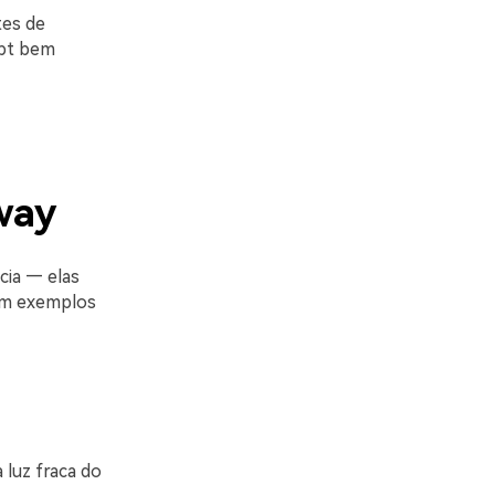
tes de
mpt bem
way
ia — elas
com exemplos
luz fraca do