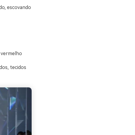
ndo, escovando
o vermelho
dos, tecidos