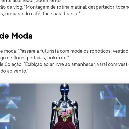
biente acolhedor, zoom lento."
ção de vlog: "Montagem de rotina matinal: despertador toca
s, preparando café, fade para branco."
 de Moda
de moda: "Passarela futurista com modelos robóticos, vestid
gn de flores pintadas, holofote."
e Coleção: "Exibição ao ar livre ao amanhecer, varal com vesti
do ao vento."