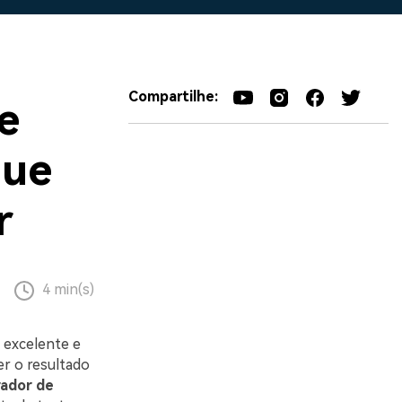
Compartilhe:
e
que
r
4 min(s)
 excelente e
r o resultado
ador de