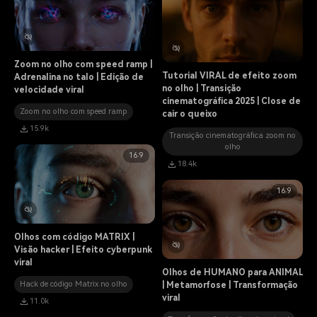
Zoom no olho com speed ramp |
Tutorial VIRAL de efeito zoom
Adrenalina no talo | Edição de
no olho | Transição
velocidade viral
cinematográfica 2025 | Close de
Zoom no olho com speed ramp
cair o queixo
15.9k
Transição cinematográfica zoom no
olho
16:9
18.4k
16:9
Olhos com código MATRIX |
Visão hacker | Efeito cyberpunk
viral
Olhos de HUMANO para ANIMAL
Hack de código Matrix no olho
| Metamorfose | Transformação
viral
11.0k