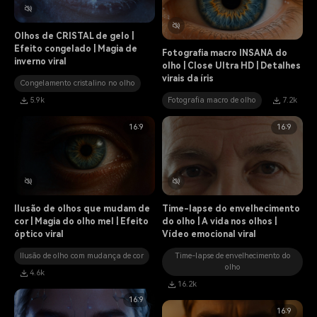
Olhos de CRISTAL de gelo |
Efeito congelado | Magia de
Fotografia macro INSANA do
inverno viral
olho | Close Ultra HD | Detalhes
virais da íris
Congelamento cristalino no olho
5.9k
Fotografia macro de olho
7.2k
16:9
16:9
Ilusão de olhos que mudam de
Time-lapse do envelhecimento
cor | Magia do olho mel | Efeito
do olho | A vida nos olhos |
óptico viral
Vídeo emocional viral
Ilusão de olho com mudança de cor
Time-lapse de envelhecimento do
olho
4.6k
16.2k
16:9
16:9