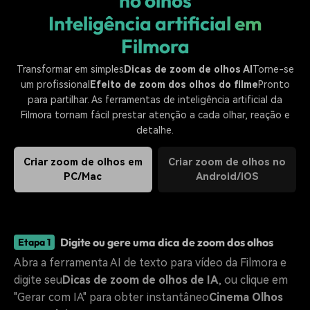
no olhos
Inteligência artificial em
Filmora
Transformar em simples
Dicas de zoom de olhos AI
Torne-se
um profissional
Efeito de zoom dos olhos do filme
Pronto
para partilhar. As ferramentas de inteligência artificial da
Filmora tornam fácil prestar atenção a cada olhar, reação e
detalhe.
Criar zoom de olhos em
Criar zoom de olhos no
PC/Mac
Android/iOS
Digite ou gere uma dica de zoom dos olhos
Etapa 1
Abra a ferramenta AI de texto para vídeo da Filmora e
digite seu
Dicas de zoom de olhos de IA
, ou clique em
"Gerar com IA" para obter instantâneo
Cinema Olhos