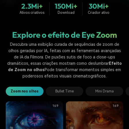
Buscar
2.3Mi+
150Mi+
30Mi+
Enciclopédia de Vídeo
Inspire-se com Filmora
Ativos criativos
Download
Criador ativo
Aprenda os termos técnicos
Encontre aqui o que outros
Programa de afiliados
de edição de vídeo
usuários criam com o Filmora
Acesse parcerias de nível
Explore o efeito de Eye Zoom
empresarial
Descubra uma exibição curada de sequências de zoom de
Suporte
Hub de Criadores
Efeitos Especiais DIY
olhos geradas por IA, feitas com as ferramentas avançadas
Mostre sua criatividade
Crie efeitos de vídeo
de IA da Filmora. De puxões sutis de foco a close-ups
Saiba mais
ilimitada com o Hub de
profissionais por conta
dramáticos, essas criações mostram como deslumbrar
Efeito
Criadores
própria
de Zoom no olhos
Pode transformar momentos simples em
poderosos efeitos visuais cinematográficos.
Comunidade
Blog
Zoom nos olhos
Bullet Time
Mini Drama
16:9
16:9