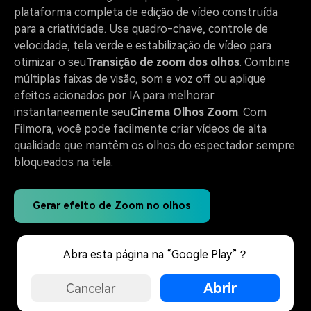
plataforma completa de edição de vídeo construída
para a criatividade. Use quadro-chave, controle de
velocidade, tela verde e estabilização de vídeo para
otimizar o seu
Transição de zoom dos olhos
. Combine
múltiplas faixas de visão, som e voz off ou aplique
efeitos acionados por IA para melhorar
instantaneamente seu
Cinema Olhos Zoom
. Com
Filmora, você pode facilmente criar vídeos de alta
qualidade que mantêm os olhos do espectador sempre
bloqueados na tela.
Gerar efeito de Zoom no olhos
Abra esta página na “Google Play”？
Perguntas frequentes sobre o
Abrir
Cancelar
uso da IA para criar efeitos de