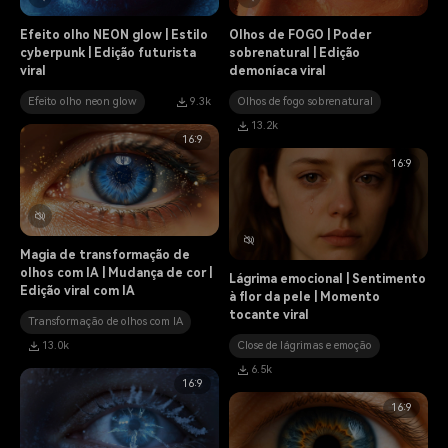
Efeito olho NEON glow | Estilo
Olhos de FOGO | Poder
cyberpunk | Edição futurista
sobrenatural | Edição
viral
demoníaca viral
Efeito olho neon glow
9.3k
Olhos de fogo sobrenatural
13.2k
16:9
16:9
Magia de transformação de
olhos com IA | Mudança de cor |
Lágrima emocional | Sentimento
Edição viral com IA
à flor da pele | Momento
tocante viral
Transformação de olhos com IA
13.0k
Close de lágrimas e emoção
6.5k
16:9
16:9