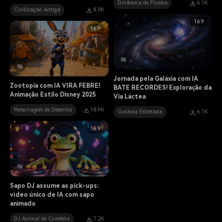
Dinâmica de Fluidos
6.1K
Civilização Antiga
8.0K
16:9
16:9
Jornada pela Galáxia com IA
Zootopia com IA VIRA FEBRE!
BATE RECORDES! Exploração da
Animação Estilo Disney 2025
Via Láctea
Personagem de Desenho
18.9K
Galáxia Estrelada
6.1K
16:9
Sapo DJ assume as pick-ups:
vídeo único de IA com sapo
animado
DJ Animal de Comédia
7.2K