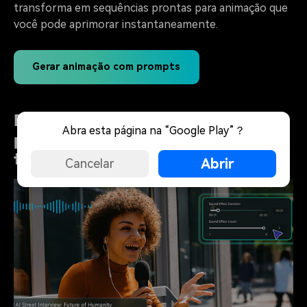
transforma em sequências prontas para animação que
você pode aprimorar instantaneamente.
Gerar animação com prompts
Prompt-para-animação totalmente
Abra esta página na “Google Play”？
personalizada: Estilo, efeitos e
tempo
Abrir
Cancelar