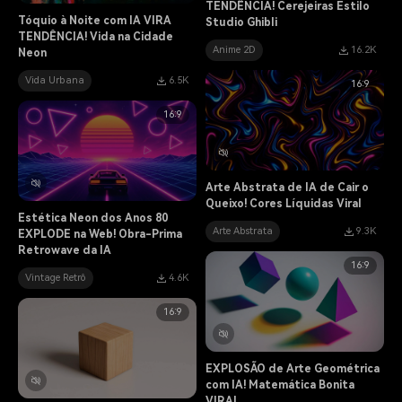
TENDÊNCIA! Cerejeiras Estilo
Tóquio à Noite com IA VIRA
Studio Ghibli
TENDÊNCIA! Vida na Cidade
Anime 2D
16.2K
Neon
Vida Urbana
6.5K
16:9
16:9
Arte Abstrata de IA de Cair o
Queixo! Cores Líquidas Viral
Estética Neon dos Anos 80
Arte Abstrata
9.3K
EXPLODE na Web! Obra-Prima
Retrowave da IA
16:9
Vintage Retrô
4.6K
16:9
EXPLOSÃO de Arte Geométrica
com IA! Matemática Bonita
VIRAL