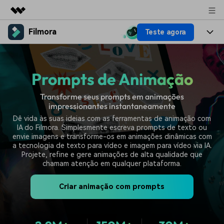
Filmora
Teste agora
Produtos em destaque
Criatividade digital com IA generativa
Produtos
Negócios
Utilitários
Prompts de Animação
Visão geral
Plataformas
IA
Sobre nós
Soluções
Transforme seus prompts em animações
Funcionalidades
Vídeo/Imagem
impressionantes instantaneamente
Soluções
Sala de imprensa
Dê vida às suas ideias com as ferramentas de animação com
Recursos criativos
Áudio
IA do Filmora. Simplesmente escreva prompts de texto ou
Filmora para
Recursos
Loja
envie imagens e transforme-os em animações dinâmicas com
Textos
a tecnologia de texto para vídeo e imagem para vídeo via IA.
Criar
Projete, refine e gere animações de alta qualidade que
Central de ajuda
Suporte
chamam atenção em qualquer plataforma.
Prompts de Vídeo
Tendências de Vídeo
Mais de 100 prompts
Descubra as 10 principais
Criar animação com prompts
Preços
Entrar
populares para gerar vídeos
tendências de marketing de
Fale conosco
Histórias de clientes
semelhantes em segundos
vídeo em 2025
Estamos aqui para ajudar
Veja como nossos clientes
alcançam sucesso