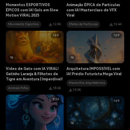
Momentos ESPORTIVOS
Animação ÉPICA de Partículas
ÉPICOS com IA! Gols em Slow
com IA! Masterclass de VFX
Motion VIRAL 2025
Viral
Movimento Esportivo
12.5K
Efeitos de Partículas
10.4K
16:9
16:9
Vídeo de Gato com IA VIRAL!
Arquitetura IMPOSSÍVEL com
Gatinho Laranja & Filhotes de
IA! Prédio Futurista Mega Viral
Tigre em Aventura | Imperdível!
Maravilha Arquitetônica
Animais Fofos
18.4K
15.0K
9:16
16:9