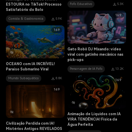
Fofo Educativo
5.3K
ESTOURA no TikTok! Processo
Satisfatório do Bolo
16:9
Comida & Gastronomia
5.9K
16:9
Gato Robô DJ Mixando: vídeo
viral com gatinho mecânico nas
pick-ups
OCEANO com IA INCRÍVEL!
Personagem de IA Fofo
13.2K
Paraíso Submarino Viral
Mundo Subaquático
8.8K
16:9
16:9
Animação de Líquidos com IA
VIRA TENDÊNCIA! Física da
Civilização Perdida com IA!
Água Perfeita
Mistérios Antigos REVELADOS