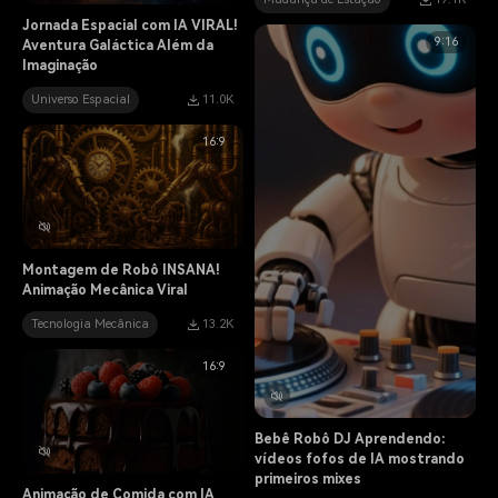
Jornada Espacial com IA VIRAL!
9:16
Aventura Galáctica Além da
Imaginação
Universo Espacial
11.0K
16:9
Montagem de Robô INSANA!
Animação Mecânica Viral
Tecnologia Mecânica
13.2K
16:9
Bebê Robô DJ Aprendendo:
vídeos fofos de IA mostrando
primeiros mixes
Animação de Comida com IA