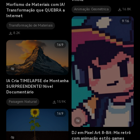
Morfismo de Materiais com IA!
Animação Geométrica
16.8K
Transformação que QUEBRA a
Internet
9:16
Transformação de Materiais
8.2K
16:9
IA Cria TIMELAPSE de Montanha
SURPREENDENTE! Nível
Documentário
Paisagem Natural
15.9K
16:9
DJ em Pixel Art 8-Bit: Mix retrô
com animação estilo games