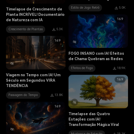
Estilo de Jogo Retrô
5.0K
Timelapse de Crescimento de
Planta INCRÍVEL! Documentário
16:9
de Natureza com IA
Crescimento de Plantas
5.3K
16:9
FOGO INSANO com IA! Efeitos
de Chama Quebram as Redes
Efeitos de Fogo
18.9K
Viagem no Tempo com IA! Um
16:9
Século em Segundos VIRA
TENDÊNCIA
Passagem do Tempo
13.8K
16:9
Timelapse das Quatro
Estações com IA!
Transformação Mágica Viral
Mudança de Estação
19.1K