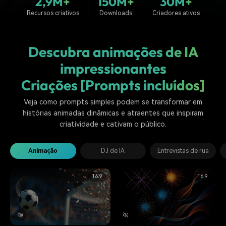
2,9M+
150M+
30M+
Buscar
Recursos criativos
Downloads
Criadores ativos
Enciclopédia de Vídeo
Inspire-se com Filmora
Aprenda os termos técnicos
Encontre aqui o que outros
Programa de afiliados
de edição de vídeo
usuários criam com o Filmora
Descubra animações de IA
Acesse parcerias de nível
empresarial
impressionantes
Criações [Prompts incluídos]
Suporte
Hub de Criadores
Efeitos Especiais DIY
Mostre sua criatividade
Crie efeitos de vídeo
Saiba mais
Veja como prompts simples podem se transformar em
ilimitada com o Hub de
profissionais por conta
Criadores
própria
histórias animadas dinâmicas e atraentes que inspiram
criatividade e cativam o público.
Comunidade
Animação
DJ de IA
Entrevistas de rua
Blog
16:9
16:9