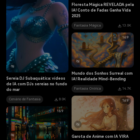
Floresta Mágica REVELADA pela
IA! Conto de Fadas Ganha Vida
2025
Fantasia Mágica
13.0K
16:9
Mundo dos Sonhos Surreal com
Sereia DJ Subaquática: vídeos
IA! Realidade Mind-Bending
de IA com DJs sereias no fundo
Fantasia Onírica
14.7K
do mar
Cenário de Fantasia
8.0K
16:9
16:9
Garota de Anime com IA VIRA