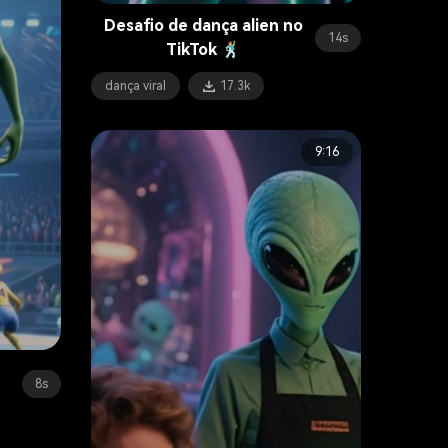
Desafio de dança alien no
14s
TikTok 🕺
dança viral
17.3k
9:16
8s