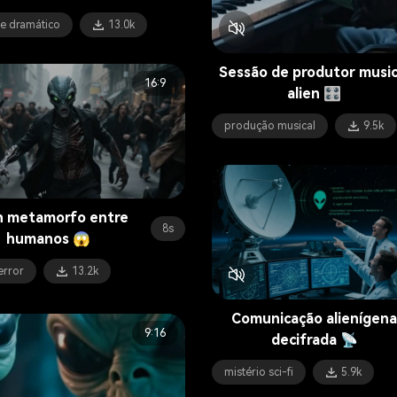
e dramático
13.0k
Sessão de produtor music
16:9
alien 🎛️
produção musical
9.5k
n metamorfo entre
8s
humanos 😱
terror
13.2k
Comunicação alienígena
9:16
decifrada 📡
mistério sci-fi
5.9k