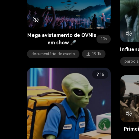
Mega avistamento de OVNIs
10s
em show 🎤
Influen
documentário de evento
19.1k
paródia
9:16
Prime