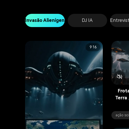
Invasão Alienígena por IA
DJ IA
Entrevis
9:16
Frot
Terra
ação sci