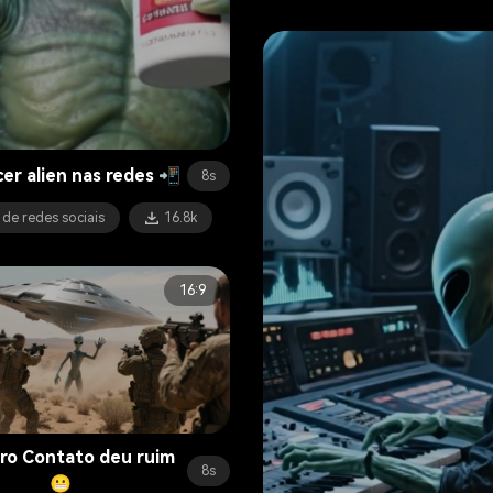
cer alien nas redes 📲
8s
 de redes sociais
16.8k
16:9
iro Contato deu ruim
8s
😬