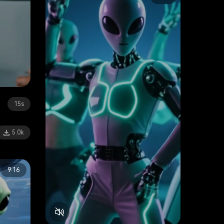
15s
5.0k
9:16