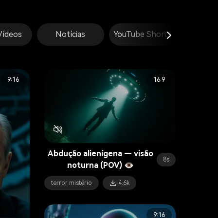
Vídeos
Notícias
YouTube Shorts
Com
9:16
16:9
Abdução alienígena — visão
8s
noturna (POV) 👁️
terror mistério
4.6k
9:16