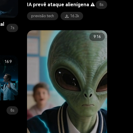
IA prevê ataque alienígena ⚠️
8s
previsão tech
16.2k
al
7s
9:16
16:9
8s