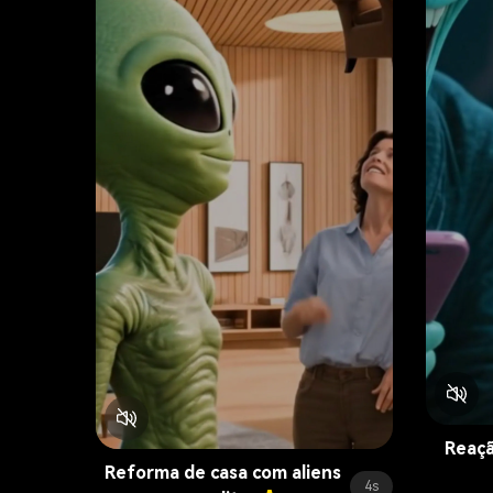
Reaçã
Reforma de casa com aliens
4s