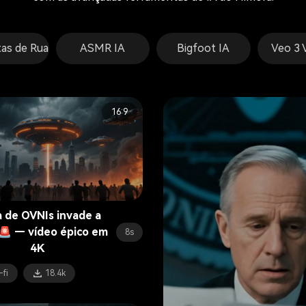
tas de Rua
ASMR IA
Bigfoot IA
Veo 3 
16:9
a de OVNIs invade a
 🚨 — vídeo épico em
8s
4K
-fi
18.4k