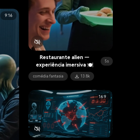
9:16
Restaurante alien —
5s
experiência imersiva 🍽️
comédia fantasia
13.8k
16:9