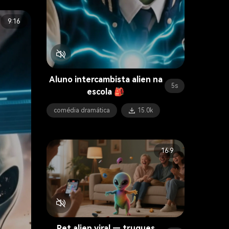
9:16
Aluno intercambista alien na
5s
escola 🎒
comédia dramática
15.0k
16:9
Pet alien viral — truques