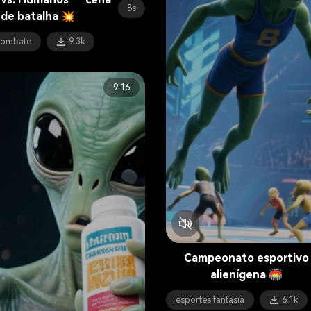
8s
de batalha 💥
combate
9.3k
9:16
Campeonato esportivo
alienígena 🏟️
esportes fantasia
6.1k