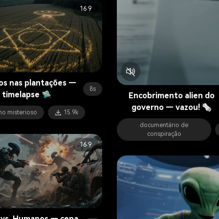
16:9
los nas plantações —
8s
timelapse 🛸
Encobrimento alien do
governo — vazou! 🗞️
o misterioso
15.9k
documentário de
conspiração
16:9
 vs. Humanos — cena