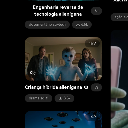
Engenharia reversa de
8s
tecnologia alienígena
ação e 
documentário sci-tech
6.5k
16:9
Criança híbrida alienígena 👁️‍🗨️
9s
drama sci-fi
8.8k
16:9