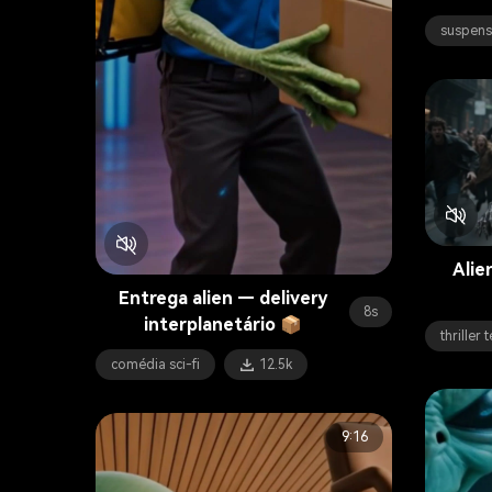
suspens
Alie
Entrega alien — delivery
8s
interplanetário 📦
thriller 
comédia sci-fi
12.5k
9:16