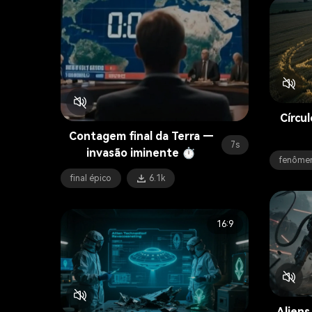
Círcu
Contagem final da Terra —
7s
invasão iminente ⏱️
fenômen
final épico
6.1k
16:9
Aliens