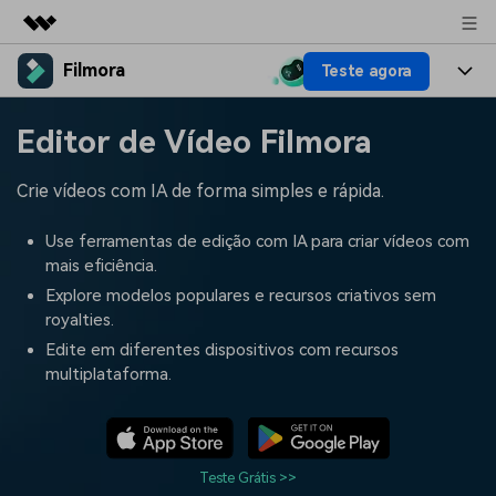
Filmora
Teste agora
Produtos em destaque
Criatividade digital com IA generativa
Produtos
Negócios
Editor de Vídeo Filmora
Utilitários
Visão geral
Plataformas
IA
Sobre nós
Crie vídeos com IA de forma simples e rápida.
Soluções
Funcionalidades
Vídeo/Imagem
Soluções
Sala de imprensa
Use ferramentas de edição com IA para criar vídeos com
Recursos criativos
mais eficiência.
Áudio
Filmora para
Recursos
Loja
Explore modelos populares e recursos criativos sem
royalties.
Textos
Criar
Central de ajuda
Suporte
Edite em diferentes dispositivos com recursos
multiplataforma.
Prompts de Vídeo
Tendências de Vídeo
Mais de 100 prompts
Descubra as 10 principais
Preços
Entrar
populares para gerar vídeos
tendências de marketing de
Fale conosco
Histórias de clientes
semelhantes em segundos
vídeo em 2025
Estamos aqui para ajudar
Veja como nossos clientes
Teste Grátis >>
alcançam sucesso