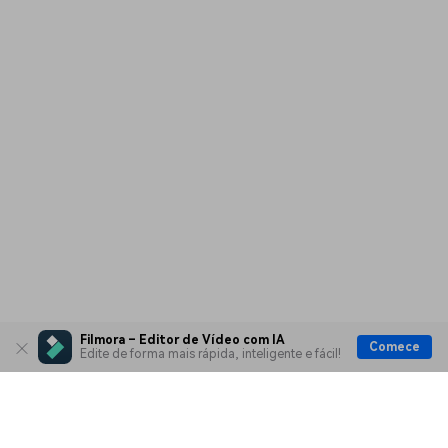
Filmora – Editor de Vídeo com IA
Comece
Edite de forma mais rápida, inteligente e fácil!
Produtos Maravilhosos