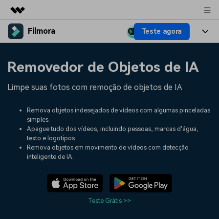
Filmora
Teste agora
Produtos em destaque
Criatividade digital com IA generativa
Produtos
Negócios
Removedor de Objetos de IA
Utilitários
Visão geral
Plataformas
IA
Sobre nós
Limpe suas fotos com remoção de objetos de IA
Soluções
Funcionalidades
Vídeo/Imagem
Soluções
Sala de imprensa
Remova objetos indesejados de vídeos com algumas pinceladas
Recursos criativos
simples.
Áudio
Filmora para
Recursos
Apague tudo dos vídeos, incluindo pessoas, marcas d'água,
Loja
texto e logotipos.
Textos
Criar
Remova objetos em movimento de vídeos com detecção
Central de ajuda
Suporte
inteligente de IA.
Prompts de Vídeo
Tendências de Vídeo
Mais de 100 prompts
Descubra as 10 principais
Preços
Entrar
populares para gerar vídeos
tendências de marketing de
Fale conosco
Histórias de clientes
semelhantes em segundos
vídeo em 2025
Teste Grátis >>
Estamos aqui para ajudar
Veja como nossos clientes
alcançam sucesso