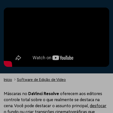
Buscar
Enciclopédia de Vídeo
Inspire-se com Filmora
Aprenda os termos técnicos
Encontre aqui o que outros
Programa de afiliados
de edição de vídeo
usuários criam com o Filmora
Acesse parcerias de nível
empresarial
Suporte
Hub de Criadores
Efeitos Especiais DIY
Mostre sua criatividade
Crie efeitos de vídeo
Saiba mais
ilimitada com o Hub de
profissionais por conta
Criadores
própria
Comunidade
Blog
Início
Software de Edição de Vídeo
Máscaras no
DaVinci Resolve
oferecem aos editores
controle total sobre o que realmente se destaca na
cena. Você pode destacar o assunto principal,
desfocar
o fundo
ou criar transições cinematográficas que