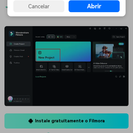
Abrir
Cancelar
Novo Projeto
” para trabalhar do zero.
Envie Seu
Vídeo
Instale gratuitamente o Filmora