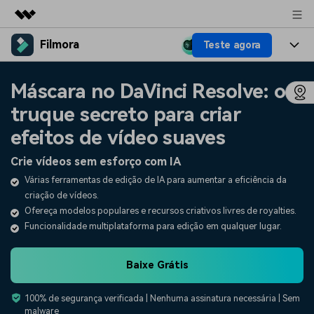
Filmora
Teste agora
Produtos em destaque
Criatividade digital com IA generativa
Produtos
Negócios
Máscara no DaVinci Resolve: o
Utilitários
Visão geral
truque secreto para criar
Plataformas
IA
Sobre nós
Soluções
efeitos de vídeo suaves
Funcionalidades
Vídeo/Imagem
Soluções
Sala de imprensa
Crie vídeos sem esforço com IA
Recursos criativos
Áudio
Várias ferramentas de edição de IA para aumentar a eficiência da
Filmora para
Recursos
Loja
criação de vídeos.
Textos
Criar
Ofereça modelos populares e recursos criativos livres de royalties.
Central de ajuda
Suporte
Funcionalidade multiplataforma para edição em qualquer lugar.
Prompts de Vídeo
Tendências de Vídeo
Mais de 100 prompts
Descubra as 10 principais
Baixe Grátis
Preços
Entrar
populares para gerar vídeos
tendências de marketing de
Fale conosco
Histórias de clientes
semelhantes em segundos
vídeo em 2025
Estamos aqui para ajudar
Veja como nossos clientes
100% de segurança verificada | Nenhuma assinatura necessária | Sem
alcançam sucesso
malware