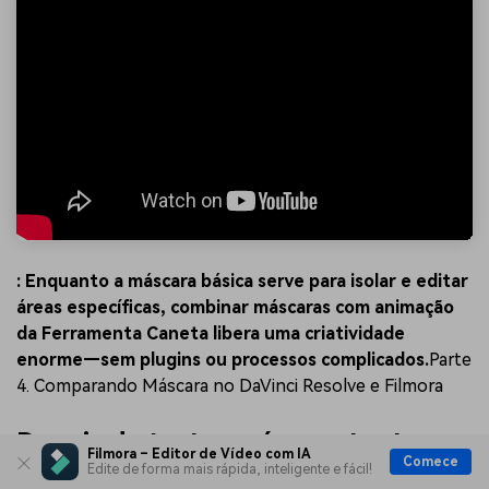
: Enquanto a máscara básica serve para isolar e editar
áreas específicas, combinar máscaras com animação
da Ferramenta Caneta libera uma criatividade
enorme—sem plugins ou processos complicados.
Parte
4. Comparando Máscara no DaVinci Resolve e Filmora
Depois de testar máscara tanto no
Filmora – Editor de Vídeo com IA
Comece
Edite de forma mais rápida, inteligente e fácil!
DaVinci Resolve quanto no Filmora,