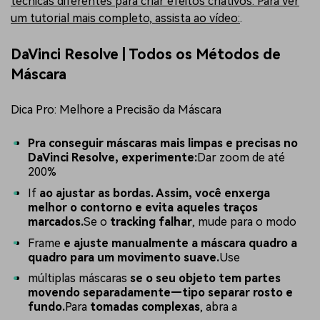
técnicas diferentes para criar efeitos criativos. Para ver
um tutorial mais completo, assista ao vídeo:
.
DaVinci Resolve | Todos os Métodos de
Máscara
Dica Pro: Melhore a Precisão da Máscara
Pra conseguir máscaras mais limpas e precisas no
DaVinci Resolve, experimente:
Dar zoom de até
200%
If
ao ajustar as bordas. Assim, você enxerga
melhor o contorno e evita aqueles traços
marcados.
Se o
tracking falhar
, mude para o modo
Frame
e ajuste manualmente a máscara quadro a
quadro para um movimento suave.
Use
múltiplas máscaras
se o seu objeto tem partes
movendo separadamente—tipo separar rosto e
fundo.
Para
tomadas complexas
, abra a