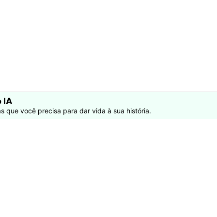
 IA
s que você precisa para dar vida à sua história.
Produtos Maravilhosos
Wondershare
ilmora
Sobre
niConverter
Sala de imprensa
ecoverit
Presença Global