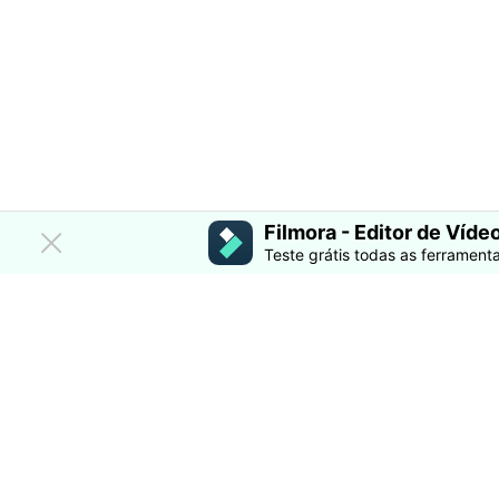
Filmora - Editor de Vídeo
Teste grátis todas as ferramenta
F
U
R