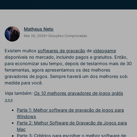
alcançam sucesso
Buscar
Enciclopédia de Vídeo
Inspire-se com Filmora
Aprenda os termos técnicos
Encontre aqui o que outros
Matheus Neto
Programa de afiliados
de edição de vídeo
usuários criam com o Filmora
Acesse parcerias de nível
Mar 26, 2026• Soluções Comprovadas
empresarial
Existem muitos
softwares de gravação
de
videogame
Hub de Criadores
Efeitos Especiais DIY
Suporte
disponíveis no mercado, incluindo pagos e gratuitos. Então,
Mostre sua criatividade
Crie efeitos de vídeo
para economizar seu tempo, depois de testarmos mais de 30
Saiba mais
ilimitada com o Hub de
profissionais por conta própria
ferramentas, agora apresentamos os dez melhores
Criadores
gravadores de jogos. Sempre haverá um dos melhores sob
medida para você.
Comunidade
Veja também:
Os 10 melhores gravadores de jogos grátis
>>>
Blog
Parte 1: Melhor software de gravação de jogos para
Windows
Parte 2: Melhor Software de Gravação de Jogos para
Mac
Parte 3: Critérios para escolher o melhor software de