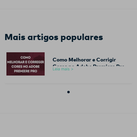
Mais artigos populares
Como Melhorar e Corrigir
Cores no Adobe Premiere Pro
Leia mais >