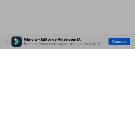
Filmora – Editor de Vídeo com IA
Comece
Edite de forma mais rápida, inteligente e fácil!
Produtos Maravilhosos
Wondershare
Explore IA
Centro de Ajuda