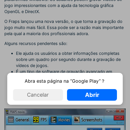
jogo impressionantes com a ajuda da tecnologia gráfica
OpenGL e DirectX.
O Fraps lançou uma nova versão, o que torna a gravação do
jogo muito mais fácil. Essa pode ser a razão mais importante
pela qual a maioria dos profissionais adora.
Alguns recursos pendentes são:
Ele ajuda os usuários a obter informações completas
sobre um quadro por segundo durante a gravação de
vídeos de jogos.
É um tipo de software de gravação avançado em
tempo real que pode capturar áudio e vídeo com uma
Abra esta página na “Google Play”？
qualidade impressionante. Os tutoriais criados com o
Fraps são mais populares no mundo dos jogos, pois
Abrir
Cancelar
aqui as taxas de quadros também podem ser
personalizadas na faixa de 1 a 120 fps.