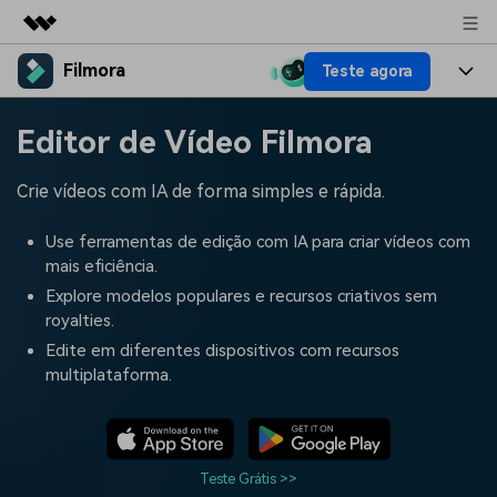
Filmora
Teste agora
Produtos em destaque
Criatividade digital com IA generativa
Produtos
Negócios
Editor de Vídeo Filmora
Utilitários
Visão geral
Plataformas
IA
Sobre nós
Crie vídeos com IA de forma simples e rápida.
Soluções
Funcionalidades
Vídeo/Imagem
Soluções
Sala de imprensa
Use ferramentas de edição com IA para criar vídeos com
Recursos criativos
mais eficiência.
Áudio
Filmora para
Recursos
Loja
Explore modelos populares e recursos criativos sem
royalties.
Textos
Criar
Central de ajuda
Suporte
Edite em diferentes dispositivos com recursos
multiplataforma.
Prompts de Vídeo
Tendências de Vídeo
Mais de 100 prompts
Descubra as 10 principais
Preços
Entrar
populares para gerar vídeos
tendências de marketing de
Fale conosco
Histórias de clientes
semelhantes em segundos
vídeo em 2025
Estamos aqui para ajudar
Veja como nossos clientes
Teste Grátis >>
alcançam sucesso