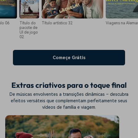
Título artístico 32
Viagens na Alemanha Título 0
Título do
pacote de
UI de jogo
02
Começe Grátis
Extras criativos para o toque final
De músicas envolventes a transições dinâmicas – descubra
efeitos versáteis que complementam perfeitamente seus
vídeos de família e viagem.