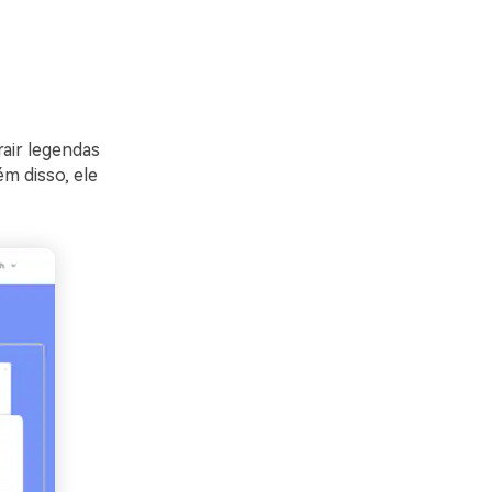
rair legendas
m disso, ele