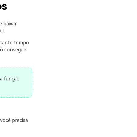
os
e baixar
RT.
stante tempo
só consegue
 a função
 você precisa