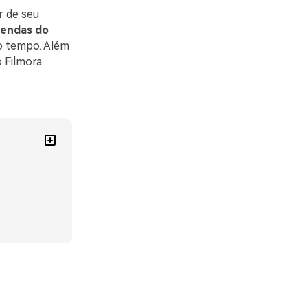
r de seu
gendas do
o tempo. Além
 Filmora.