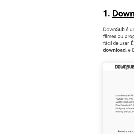
1.
Dow
DownSub é uma
filmes ou pro
fácil de usar. 
download
, e