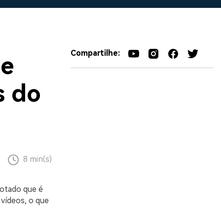
Compartilhe:
 e
s do
8 min(s)
otado que é
 vídeos, o que