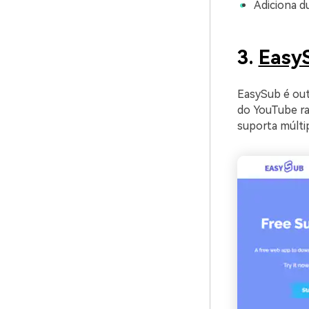
Adiciona d
3.
Easy
EasySub é out
do YouTube ra
suporta múlti