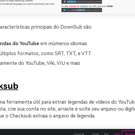
aracterísticas principais do DownSub são:
endas do YouTube
em inúmeros idiomas
ltiplos formatos, como SRT, TXT, e VTT
etamente do YouTube, Viki, VIU e mais
ksub
a ferramenta útil para extrair legendas de vídeos do YouTube
a, crie sua conta no site, arraste e solte seu arquivo ou digite
ue o Checksub extraia o arquivo de legenda.