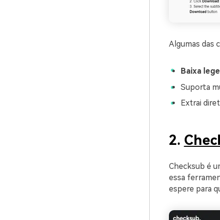
Algumas das c
Baixa leg
Suporta mú
Extrai dir
2.
Chec
Checksub é um
essa ferrament
espere para q