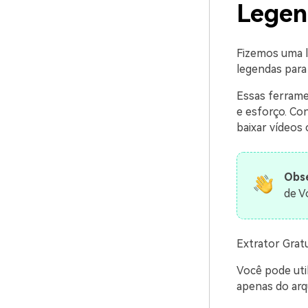
Legen
Fizemos uma l
legendas para 
Essas ferrame
e esforço. C
baixar vídeos
Obse
de V
Extrator Grat
Você pode uti
apenas do arq