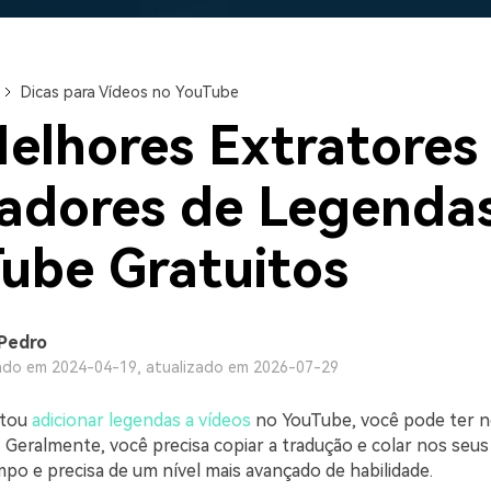
Ver todos os produtos
Teste Grátis
Teste Grátis
Teste Grátis
Dicas para Vídeos no YouTube
elhores Extratores
adores de Legenda
ube Gratuitos
Pedro
ado em 2024-04-19, atualizado em 2026-07-29
ntou
adicionar legendas a vídeos
no YouTube, você pode ter n
 Geralmente, você precisa copiar a tradução e colar nos seus
po e precisa de um nível mais avançado de habilidade.