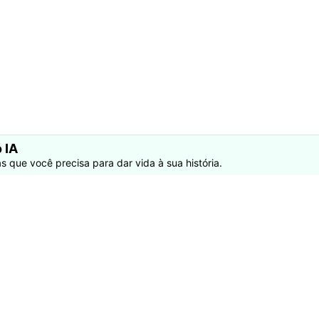
 IA
s que você precisa para dar vida à sua história.
Produtos Maravilhosos
Wondershare
ilmora
Sobre
niConverter
Sala de imprensa
ecoverit
Presença Global