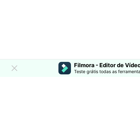
Filmora - Editor de Vídeo
Teste grátis todas as ferramenta
F
U
R