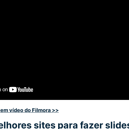
s em vídeo do Filmora >>
elhores sites para fazer slide