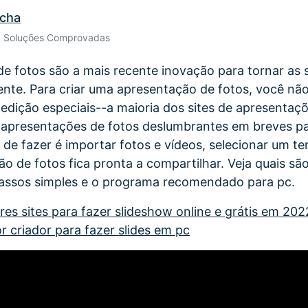
ocha
Ver todos os produtos
Teste Grátis
Teste Grátis
• Soluções Comprovadas
Teste Grátis
e fotos são a mais recente inovação para tornar as 
ente. Para criar uma apresentação de fotos, você não
dição especiais--a maioria dos sites de apresentaçõ
 apresentações de fotos deslumbrantes em breves pa
 de fazer é importar fotos e vídeos, selecionar um t
ão de fotos fica pronta a compartilhar. Veja quais sã
ssos simples e o programa recomendado para pc.
res sites para fazer slideshow online e grátis em 202
r criador para fazer slides em pc