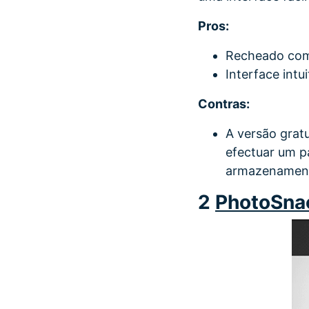
Pros:
Recheado com 
Interface intu
Contras:
A versão grat
efectuar um p
armazenament
2
PhotoSna