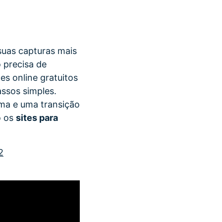
suas capturas mais
 precisa de
es online gratuitos
ssos simples.
ema e uma transição
o os
sites para
2