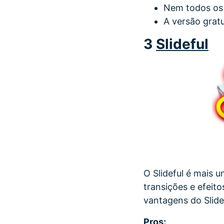
Nem todos os
A versão grat
3
Slideful
O Slideful é mais u
transições e efeit
vantagens do Slidef
Pros: