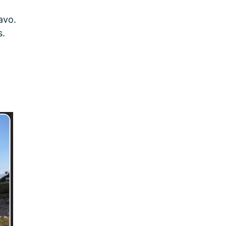
avo.
s.