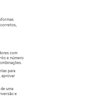
taformas
 corretos,
adores com
ento e número
combinações.
tas para
, aprovar
 de uma
nversão e