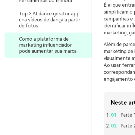
Ferramentas do Filmora
É aí que entr
simplificam o
Top 3 AI dance gerator app
campanhas e f
cria vídeos de dança a partir
identificar in
de fotos
marketing, gar
Como a plataforma de
Além de parce
marketing influenciador
pode aumentar sua marca
marketing de i
visualmente a
Ao usar ferra
correspondam 
engajamento d
Neste ar
Parte 
Parte 