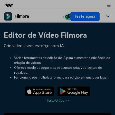
Filmora
Teste agora
Produtos em destaque
Criatividade digital com IA generativa
Produtos
Negócios
Editor de Vídeo Filmora
Utilitários
Visão geral
Plataformas
IA
Sobre nós
Crie vídeos sem esforço com IA.
Soluções
Funcionalidades
Vídeo/Imagem
Soluções
Sala de imprensa
Várias ferramentas de edição de IA para aumentar a eficiência da
Recursos criativos
criação de vídeos.
Áudio
Filmora para
Recursos
Ofereça modelos populares e recursos criativos isentos de
Loja
royalties.
Textos
Criar
Funcionalidade multiplataforma para edição em qualquer lugar.
Central de ajuda
Suporte
Prompts de Vídeo
Tendências de Vídeo
Mais de 100 prompts
Descubra as 10 principais
Preços
Entrar
populares para gerar vídeos
tendências de marketing de
Teste Grátis >>
Fale conosco
Histórias de clientes
semelhantes em segundos
vídeo em 2025
Estamos aqui para ajudar
Veja como nossos clientes
alcançam sucesso