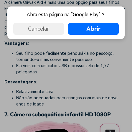
A câmera Oiiwak Kid é mais uma boa opção para seus filhos.
Esta câmera fornece a facilidade de imagem de alta resolução
Abra esta página na “Google Play”？
de 5MP. Além disso, você têm dez molduras diferentes junto
com 7 filtros de vídeo coloridos. Você ou seu filho poderão
conectá-la facilmente ao seu PC via cabo USB e, em seguida,
Abrir
Cancelar
pegar as fotos e compartilhá-las com seus amigos.
Vantagens
:
Seu filho pode facilmente pendurá-la no pescoço,
tornando-a mais conveniente para uso.
Ela vem com um cabo USB e possui tela de 1,77
polegadas.
Desvantagens
:
Relativamente cara
Não são adequadas para crianças com mais de nove
anos de idade
7.
Câmera subaquática infantil HD 1080P