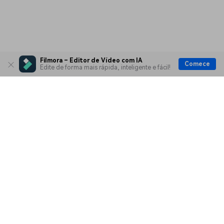
Filmora – Editor de Vídeo com IA
Comece
Edite de forma mais rápida, inteligente e fácil!
Produtos Maravilhosos
Wondershare
Explore IA
Centro de Ajuda