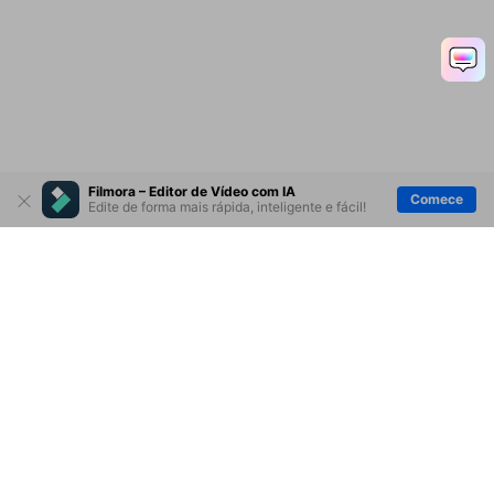
Filmora – Editor de Vídeo com IA
Comece
Edite de forma mais rápida, inteligente e fácil!
Produtos Maravilhosos
Wondershare
Explore IA
Centro de Ajuda