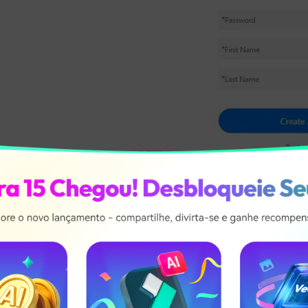
Ao criar esta conta, você concorda com no
do EULA.
2. Criar um ID Wondersha