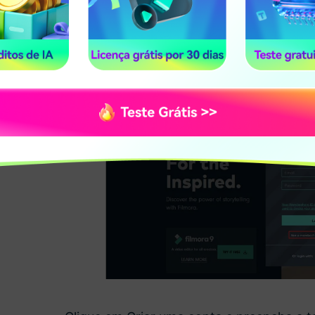
Filmora
Vá para
https://filmora.wondershare.com.
painel de login.