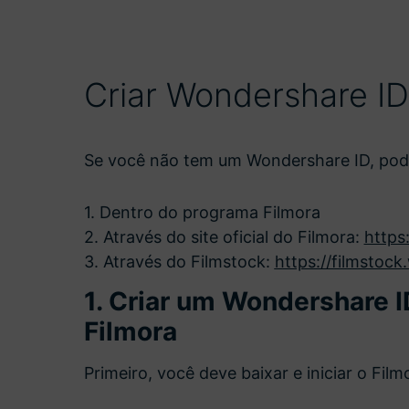
Ver todos os produtos
Teste Grátis
Teste Grátis
Teste Grátis
Criar Wondershare ID
Se você não tem um Wondershare ID, pode
1. Dentro do programa Filmora
2. Através do site oficial do Filmora:
https
3. Através do Filmstock:
https://filmstoc
1. Criar um Wondershare 
Filmora
Primeiro, você deve baixar e iniciar o Fil