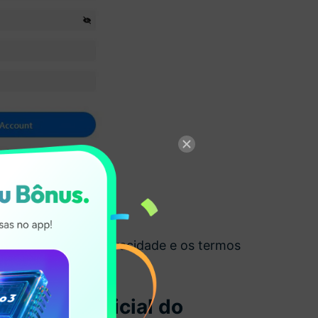
ssa Política de Privacidade e os termos
re no
Site Oficial
do