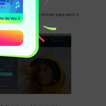
br/
e clique no botão Entrar para abrir o