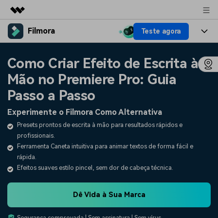
Filmora
Teste agora
Produtos em destaque
Criatividade digital com IA generativa
Produtos
Negócios
Como Criar Efeito de Escrita à
Utilitários
Visão geral
Mão no Premiere Pro: Guia
Plataformas
IA
Sobre nós
Soluções
Passo a Passo
Funcionalidades
Vídeo/Imagem
Soluções
Sala de imprensa
Experimente o Filmora Como Alternativa
Recursos criativos
Áudio
Presets prontos de escrita à mão para resultados rápidos e
Filmora para
Recursos
Loja
profissionais.
Textos
Criar
Ferramenta Caneta intuitiva para animar textos de forma fácil e
Central de ajuda
Suporte
rápida.
Efeitos suaves estilo pincel, sem dor de cabeça técnica.
Prompts de Vídeo
Tendências de Vídeo
Mais de 100 prompts
Descubra as 10 principais
Preços
Entrar
populares para gerar vídeos
tendências de marketing de
Dê Vida à Sua Marca
Fale conosco
Histórias de clientes
semelhantes em segundos
vídeo em 2025
Estamos aqui para ajudar
Veja como nossos clientes
alcançam sucesso
Segurança comprovada | Sem assinatura | Sem vírus