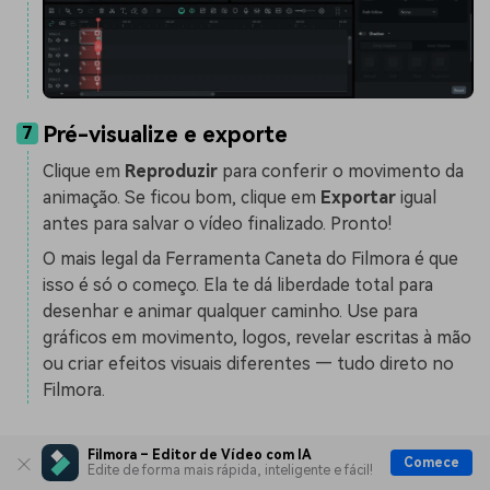
Pré-visualize e exporte
7
Clique em
Reproduzir
para conferir o movimento da
animação. Se ficou bom, clique em
Exportar
igual
antes para salvar o vídeo finalizado. Pronto!
O mais legal da Ferramenta Caneta do Filmora é que
isso é só o começo. Ela te dá liberdade total para
desenhar e animar qualquer caminho. Use para
gráficos em movimento, logos, revelar escritas à mão
ou criar efeitos visuais diferentes — tudo direto no
Filmora.
Por que o Filmora facilita
Filmora – Editor de Vídeo com IA
Comece
Edite de forma mais rápida, inteligente e fácil!