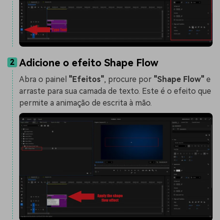
Adicione o efeito Shape Flow
2
Abra o painel
"Efeitos"
, procure por
"Shape Flow"
e
arraste para sua camada de texto. Este é o efeito que
permite a animação de escrita à mão.