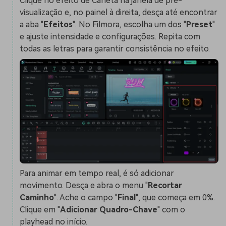
Clique no efeito de Caneta na janela de pré-
visualização e, no painel à direita, desça até encontrar
a aba "
Efeitos
". No Filmora, escolha um dos "
Preset
"
e ajuste intensidade e configurações. Repita com
todas as letras para garantir consistência no efeito.
Para animar em tempo real, é só adicionar
movimento. Desça e abra o menu "
Recortar
Caminho
". Ache o campo "
Final
", que começa em 0%.
Clique em "
Adicionar Quadro-Chave
" com o
playhead no início.