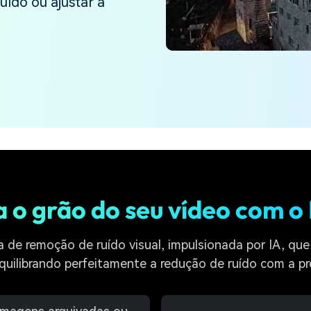
uído ou ajustar a
Ver todos os produtos
Teste Grátis
Teste Grátis
Teste Grátis
o grão do seu vídeo com o
e remoção de ruído visual, impulsionada por IA, que 
 equilibrando perfeitamente a redução de ruído com a p