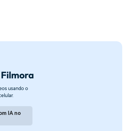
 Filmora
deos usando o
lular.
om IA no
d