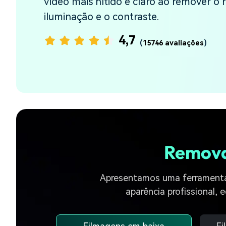
vídeo mais nítido e claro ao remover o r
iluminação e o contraste.
4,7
(
15746 avaliações
)
Remova 
Apresentamos uma ferramenta d
aparência profissional,