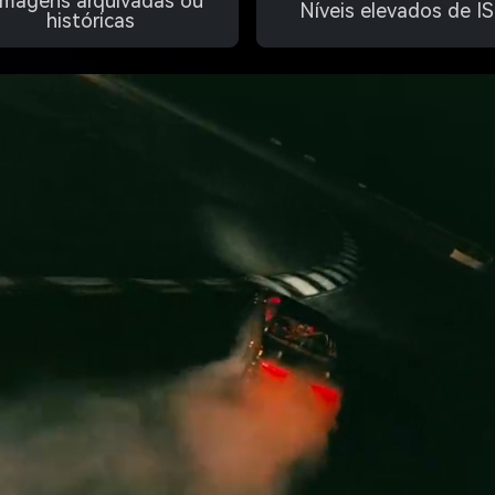
lmagens arquivadas ou
Níveis elevados de I
históricas