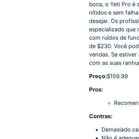
boca, o Yeti Pro é
nítidos e sem falh
desejar. Os profis
especializado que
com ruídos de fun
de $230. Você pod
vendas. Se estiver 
com as suas ranhur
Preço:
$159.99
Pros:
Recomend
Contras:
Demasiado ca
Não é adequad