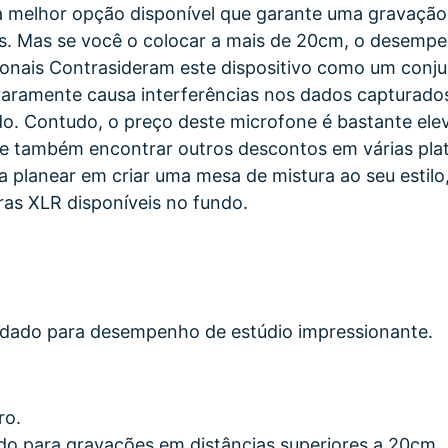
 a melhor opção disponível que garante uma gravaçã
as. Mas se você o colocar a mais de 20cm, o desempe
sionais Contrasideram este dispositivo como um conj
 raramente causa interferências nos dados capturad
do. Contudo, o preço deste microfone é bastante el
e também encontrar outros descontos em várias pla
a planear em criar uma mesa de mistura ao seu estilo,
as XLR disponíveis no fundo.
ado para desempenho de estúdio impressionante.
ro.
o para gravações em distâncias superiores a 20cm.