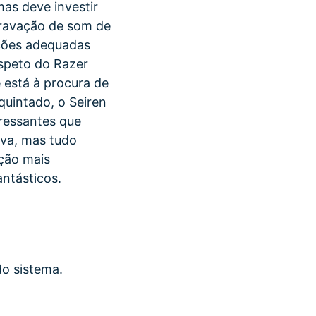
as deve investir
gravação de som de
pções adequadas
speto do Razer
 está à procura de
uintado, o Seiren
eressantes que
iva, mas tudo
ação mais
ntásticos.
do sistema.