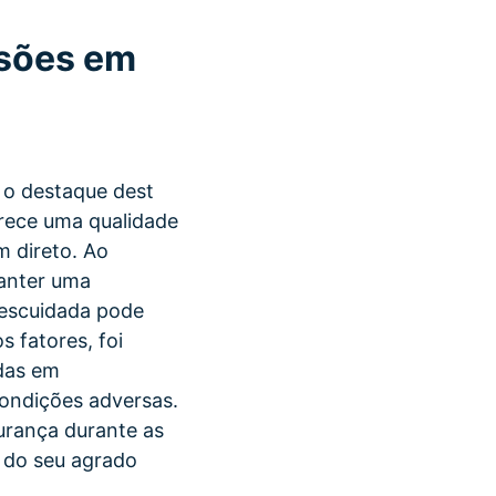
ssões em
 o destaque dest
erece uma qualidade
m direto. Ao
manter uma
descuidada pode
 fatores, foi
rdas em
ondições adversas.
urança durante as
 do seu agrado