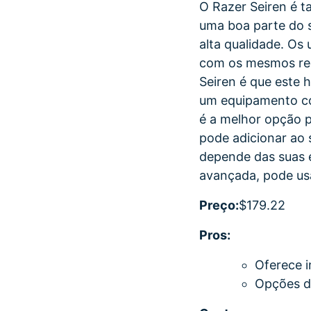
O Razer Seiren é 
uma boa parte do 
alta qualidade. O
com os mesmos rec
Seiren é que este 
um equipamento co
é a melhor opção p
pode adicionar ao s
depende das suas e
avançada, pode usa
Preço:
$179.22
Pros:
Oferece i
Opções de